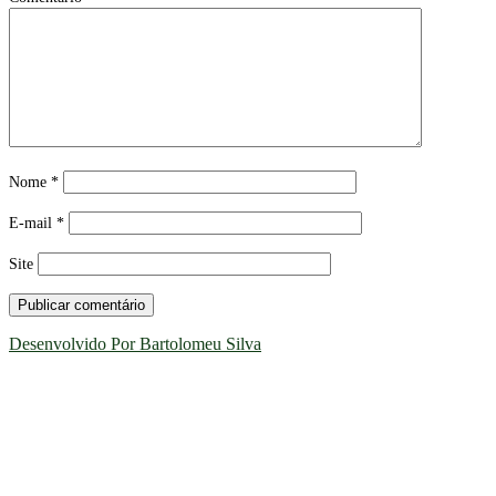
Nome
*
E-mail
*
Site
Desenvolvido Por Bartolomeu Silva