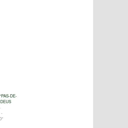
“PAS-DE-
-DEUS
4
 -
O"