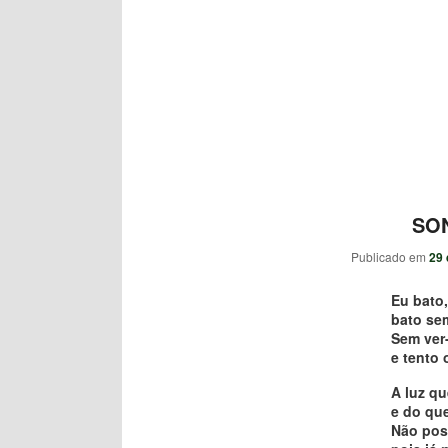
SON
Publicado em
29 
Eu bato,
bato sem
Sem ver-
e tento 
A luz qu
e do que
Não poss