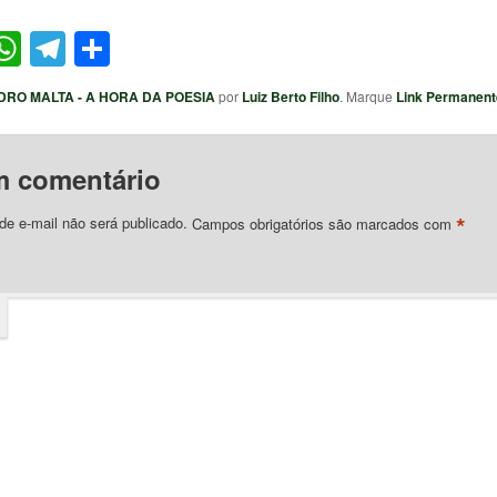
ter
acebook
WhatsApp
Telegram
Share
DRO MALTA - A HORA DA POESIA
por
Luiz Berto Filho
. Marque
Link Permanent
m comentário
*
e e-mail não será publicado.
Campos obrigatórios são marcados com