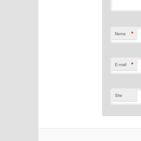
*
Nome
*
E-mail
Site