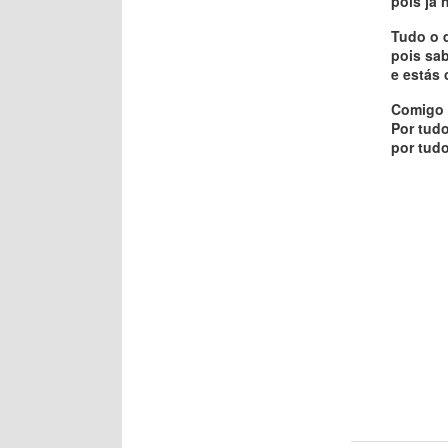
pois já 
Tudo o 
pois sa
e estás
Comigo e
Por tud
por tudo