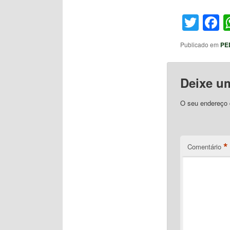
Twit
F
Publicado em
PE
Deixe u
O seu endereço d
*
Comentário