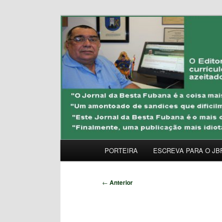
Pular
Uma Gazeta Escrota
para
o
JORNAL DA BESTA 
conteúdo
principal
Menu
PORTEIRA
ESCREVA PARA O JB
principal
Navegação
←
Anterior
de
posts