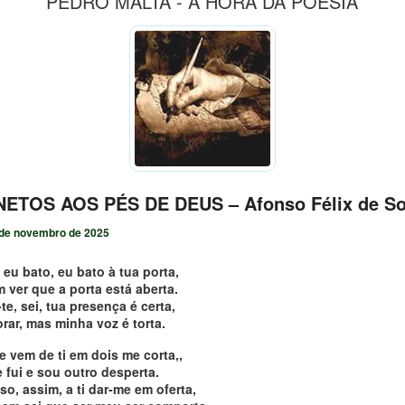
PEDRO MALTA - A HORA DA POESIA
ETOS AOS PÉS DE DEUS – Afonso Félix de S
de novembro de 2025
 eu bato, eu bato à tua porta,
 ver que a porta está aberta.
te, sei, tua presença é certa,
orar, mas minha voz é torta.
e vem de ti em dois me corta,,
 fui e sou outro desperta.
o, assim, a ti dar-me em oferta,