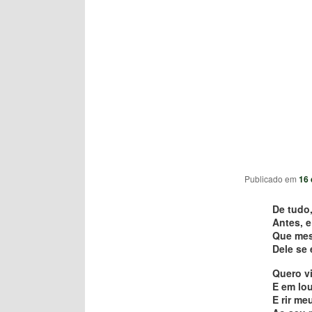
Publicado em
16 
De tudo,
Antes, e
Que mes
Dele se
Quero v
E em lo
E rir me