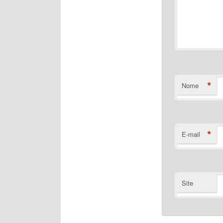
*
Nome
*
E-mail
Site