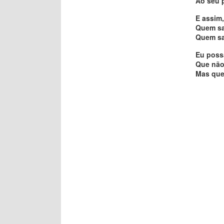
Ao seu 
E assim
Quem sa
Quem sa
Eu possa
Que não
Mas que 