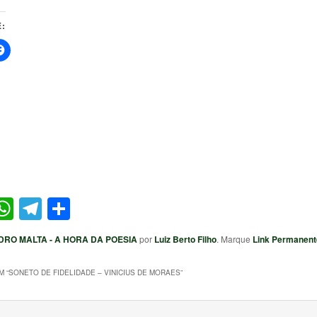
:
ter
acebook
WhatsApp
Telegram
Share
DRO MALTA - A HORA DA POESIA
por
Luiz Berto Filho
. Marque
Link Permanent
 “
SONETO DE FIDELIDADE – VINICIUS DE MORAES
”