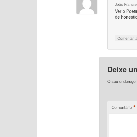
João Francis
Ver o Poeti
de honesti
Comentar
Deixe u
O seu endereço d
*
Comentário