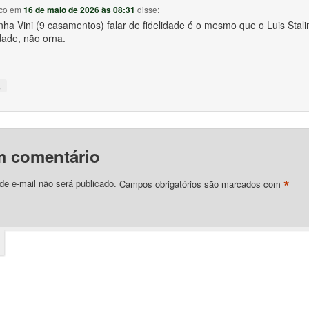
co
em
16 de maio de 2026 às 08:31
disse:
nha Vini (9 casamentos) falar de fidelidade é o mesmo que o Luis Stalin
dade, não orna.
↓
m comentário
*
e e-mail não será publicado.
Campos obrigatórios são marcados com