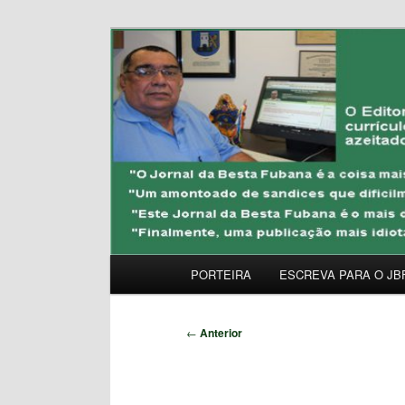
Pular
Uma Gazeta Escrota
para
o
JORNAL DA BESTA 
conteúdo
principal
Menu
PORTEIRA
ESCREVA PARA O JB
principal
Navegação
←
Anterior
de
posts