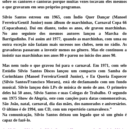
sobre os cantores e cantoras porque muitas vezes tocavam eles mesmos
o que gravaram em seus próprios programas.
Sílvio Santos estreou em 1965, com Índio Quer Dançar (Manoel
Ferreira/Gentil Junior) num álbum de marchinhas, Carnaval Copa 66
(Copacabana). Daí em diante, todos os anos, ele gravou marchinhas.
No ano seguinte dos mesmos autores lançou a Marcha do
Barrigudinho. Foi assim até 1977, quando as marchinhas, com uma ou
outra exceção não faziam mais sucessos nos clubes, nem no rádio. As
gravadoras passaram a investir menos no gênero. Mas ele continuou a
insistir nas marchinhas nos anos 80 e parou no início dos anos 90.
Mas nem tudo o que gravou foi para o carnaval. Em 1971, com selo
Estúdio Silvio Santos Discos lançou um compacto com Samba do
Corinthians (Manoel Ferreira/Gentil Junior), e Eu Queria Esquecer
(Silvio Santos/Francisco Moraes), está ele declamando com um fundo
musical. Silvio lançou dois LPs de música de meio de ano. O primeiro
deles há 50 anos, Sílvio Santos e suas Colegas de Trabalho. O segundo
em 1975 Show de Alegria, este com canções para datas comemorativas,
São João, natal, carnaval, dia das mães, dos namorados e aniversários.
O último é de 1994, um CD, com um repertório carnavalesco.”
Na comunicação, Sílvio Santos deixou um legado que só um gênio é
capaz de fazê-lo.