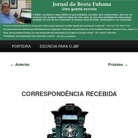
Pular
Uma Gazeta Escrota
para
Pesqu
o
conteúdo
JORNAL DA BESTA FUBANA
principal
Menu
PORTEIRA
ESCREVA PARA O JBF
principal
Navegação
←
Anterior
Próximo
→
de
posts
CORRESPONDÊNCIA RECEBIDA