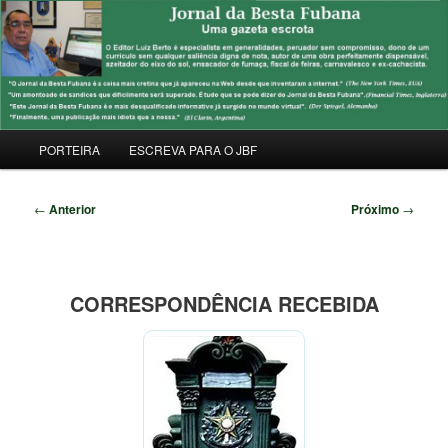
Pular
Uma Gazeta Escrota
para
Pesqu
o
conteúdo
JORNAL DA BESTA FUBANA
principal
Menu
PORTEIRA
ESCREVA PARA O JBF
principal
Navegação
←
Anterior
Próximo
→
de
posts
CORRESPONDÊNCIA RECEBIDA