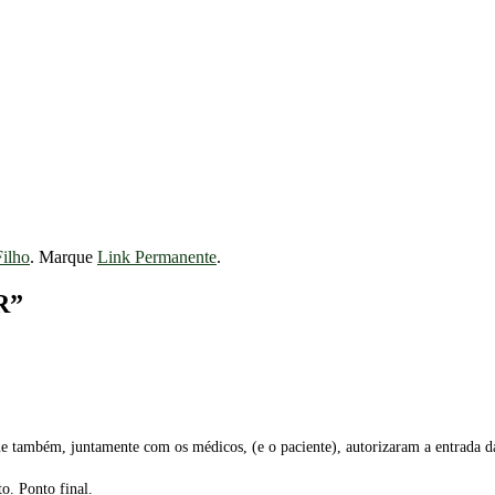
Filho
. Marque
Link Permanente
.
R
”
ue também, juntamente com os médicos, (e o paciente), autorizaram a entrada 
o. Ponto final.