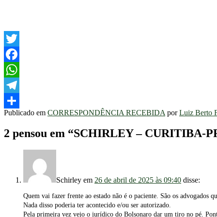
Twitter
Facebook
WhatsApp
Telegram
Publicado em
CORRESPONDÊNCIA RECEBIDA
por
Luiz Berto 
Share
2 pensou em “
SCHIRLEY – CURITIBA-P
Schirley
em
26 de abril de 2025 às 09:40
disse:
Quem vai fazer frente ao estado não é o paciente. São os advogados q
Nada disso poderia ter acontecido e/ou ser autorizado.
Pela primeira vez vejo o jurídico do Bolsonaro dar um tiro no pé. Pont