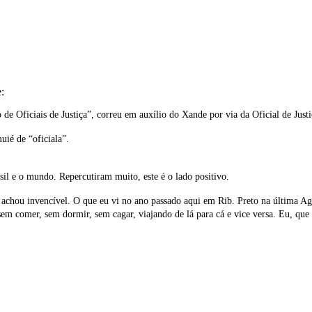
e:
 de Oficiais de Justiça”, correu em auxílio do Xande por via da Oficial de Justi
ié de “oficiala”.
il e o mundo. Repercutiram muito, este é o lado positivo.
 achou invencível. O que eu vi no ano passado aqui em Rib. Preto na última Ag
r sem comer, sem dormir, sem cagar, viajando de lá para cá e vice versa. Eu, qu