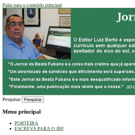
Pular para o conteúdo principal
Uma Gazeta Escrota
JORNAL DA BESTA FUBANA
Pesquisar
Menu principal
PORTEIRA
ESCREVA PARA O JBF