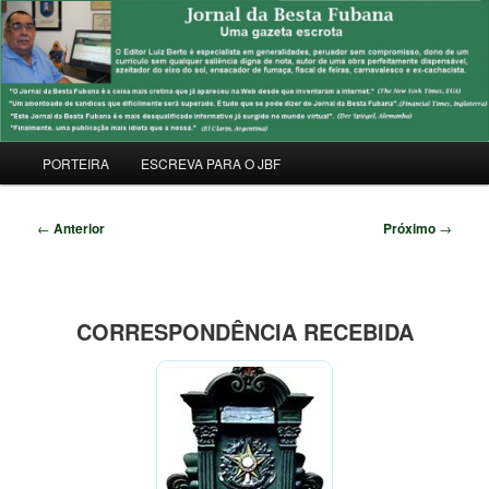
Pular
Uma Gazeta Escrota
para
Pesqu
o
conteúdo
JORNAL DA BESTA FUBANA
principal
Menu
PORTEIRA
ESCREVA PARA O JBF
principal
Navegação
←
Anterior
Próximo
→
de
posts
CORRESPONDÊNCIA RECEBIDA