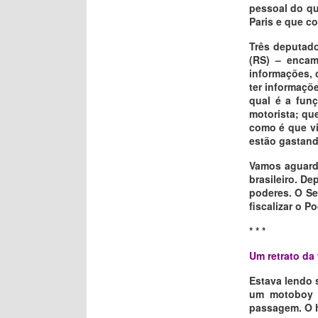
pessoal do qu
Paris e que c
Três deputado
(RS) – encam
informações, 
ter informaçõ
qual é a funç
motorista; que
como é que vi
estão gastando
Vamos aguard
brasileiro. De
poderes. O Se
fiscalizar o P
* * *
Um retrato da 
Estava lendo
um motoboy q
passagem. O h