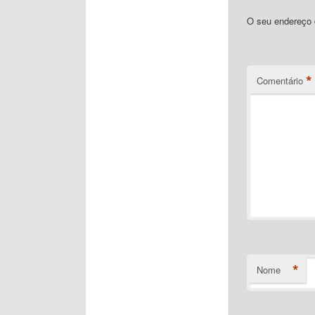
O seu endereço d
*
Comentário
*
Nome