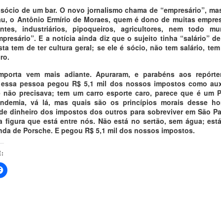
 sócio de um bar. O novo jornalismo chama de “empresário”, ma
u, o Antônio Ermírio de Moraes, quem é dono de muitas empre
ntes, industriários, pipoqueiros, agricultores, nem todo 
presário”. E a notícia ainda diz que o sujeito tinha “salário” de
ta tem de ter cultura geral; se ele é sócio, não tem salário, tem
ro.
porta vem mais adiante. Apuraram, e parabéns aos repórte
 essa pessoa pegou R$ 5,1 mil dos nossos impostos como auxí
 não precisava; tem um carro esporte caro, parece que é um 
ndemia, vá lá, mas quais são os princípios morais desse 
de dinheiro dos impostos dos outros para sobreviver em São P
a figura que está entre nós. Não está no sertão, sem água; est
nda de Porsche. E pegou R$ 5,1 mil dos nossos impostos.
: