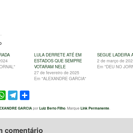
O
RADA
LULA DERRETE ATÉ EM
SEGUE LADEIRA 
2024
ESTADOS QUE SEMPRE
2 de março de 202
JORNAL"
VOTARAM NELE
Em "DEU NO JOR
27 de fevereiro de 2025
Em "ALEXANDRE GARCIA"
ter
acebook
WhatsApp
Telegram
Share
EXANDRE GARCIA
por
Luiz Berto Filho
. Marque
Link Permanente
.
m comentário