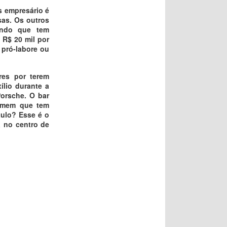
s empresário é
sas. Os outros
mundo que tem
 R$ 20 mil por
 pró-labore ou
res por terem
lio durante a
Porsche. O bar
homem que tem
aulo? Esse é o
á no centro de