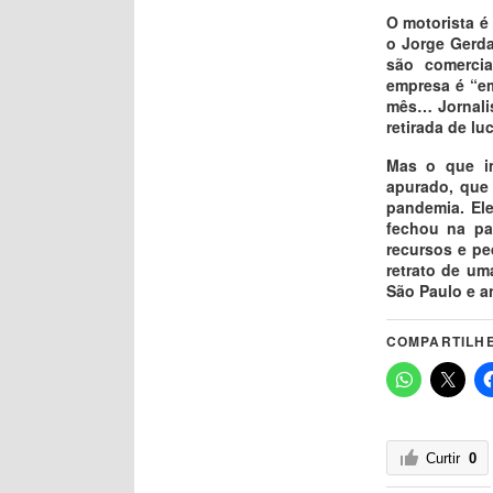
O motorista é
o Jorge Gerda
são comercia
empresa é “em
mês… Jornalis
retirada de luc
Mas o que im
apurado, que
pandemia. Ele
fechou na pa
recursos e pe
retrato de um
São Paulo e a
COMPARTILHE
Curtir
0