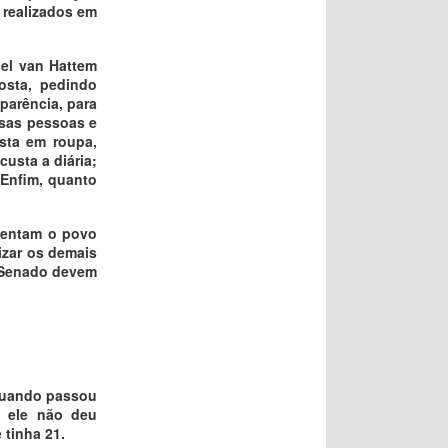
 realizados em
cel van Hattem
osta, pedindo
parência, para
ssas pessoas e
ista em roupa,
custa a diária;
 Enfim, quanto
sentam o povo
lizar os demais
o Senado devem
quando passou
o ele não deu
tinha 21.