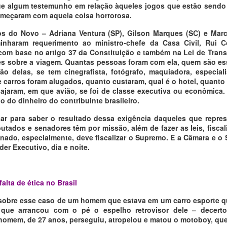
e algum testemunho em relação àqueles jogos que estão sendo
omeçaram com aquela coisa horrorosa.
s do Novo – Adriana Ventura (SP), Gilson Marques (SC) e Mar
inharam requerimento ao ministro-chefe da Casa Civil, Rui C
com base no artigo 37 da Constituição e também na Lei de Trans
es sobre a viagem. Quantas pessoas foram com ela, quem são e
ão delas, se tem cinegrafista, fotógrafo, maquiadora, especial
 carros foram alugados, quanto custaram, qual é o hotel, quanto 
ajaram, em que avião, se foi de classe executiva ou econômica.
 do dinheiro do contribuinte brasileiro.
ar para saber o resultado dessa exigência daqueles que repre
putados e senadores têm por missão, além de fazer as leis, fisca
nado, especialmente, deve fiscalizar o Supremo. E a Câmara e 
oder Executivo, dia e noite.
falta de ética no Brasil
 sobre esse caso de um homem que estava em um carro esporte 
ue arrancou com o pé o espelho retrovisor dele – decert
omem, de 27 anos, perseguiu, atropelou e matou o motoboy, que 