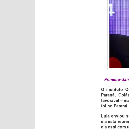
Primeira-dam
O instituto 
Paraná, Goiá
favorável – m
foi no Paraná
Lula enviou s
ela está repr
ela está com 