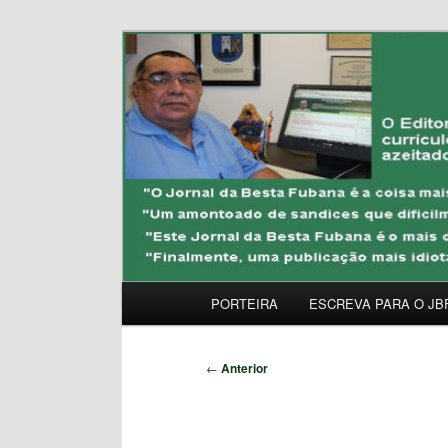
Pular
Uma Gazeta Escrota
para
o
JORNAL DA BESTA 
conteúdo
principal
Menu
PORTEIRA
ESCREVA PARA O JB
principal
Navegação
←
Anterior
de
posts