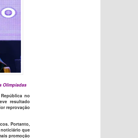
as Olimpíadas
 República no
eve resultado
ior reprovação
cos. Portanto,
noticiário que
 mais promoção