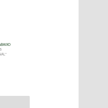
ABAIXO
5
NAL"