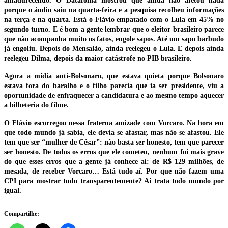
amadurecendo. O Datafolha mostrou que ainda não afetou nada
porque o áudio saiu na quarta-feira e a pesquisa recolheu informações
na terça e na quarta. Está o Flávio empatado com o Lula em 45% no
segundo turno. E é bom a gente lembrar que o eleitor brasileiro parece
que não acompanha muito os fatos, engole sapos. Até um sapo barbudo
já engoliu. Depois do Mensalão, ainda reelegeu o Lula. E depois ainda
reelegeu Dilma, depois da maior catástrofe no PIB brasileiro.
Agora a mídia anti-Bolsonaro, que estava quieta porque Bolsonaro
estava fora do baralho e o filho parecia que ia ser presidente, viu a
oportunidade de enfraquecer a candidatura e ao mesmo tempo aquecer
a bilheteria do filme.
O Flávio escorregou nessa fraterna amizade com Vorcaro. Na hora em
que todo mundo já sabia, ele devia se afastar, mas não se afastou. Ele
tem que ser “mulher de César”: não basta ser honesto, tem que parecer
ser honesto. De todos os erros que ele cometeu, nenhum foi mais grave
do que esses erros que a gente já conhece aí: de R$ 129 milhões, de
mesada, de receber Vorcaro… Está tudo aí. Por que não fazem uma
CPI para mostrar tudo transparentemente? Aí trata todo mundo por
igual.
Compartilhe: