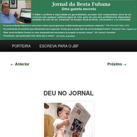
Pular
Uma Gazeta Escrota
para
Pesqu
o
conteúdo
JORNAL DA BESTA FUBANA
principal
Menu
PORTEIRA
ESCREVA PARA O JBF
principal
Navegação
←
Anterior
Próximo
→
de
posts
DEU NO JORNAL