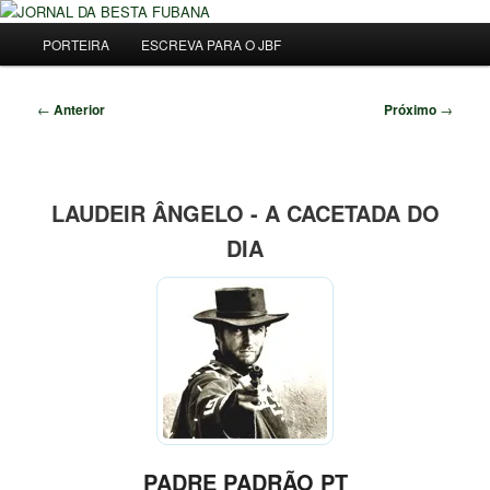
Pular
Uma Gazeta Escrota
para
Menu
Pesqu
PORTEIRA
ESCREVA PARA O JBF
o
principal
conteúdo
JORNAL DA BESTA FUBANA
principal
Navegação
←
Anterior
Próximo
→
de
posts
LAUDEIR ÂNGELO - A CACETADA DO
DIA
PADRE PADRÃO PT