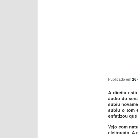
Publicado em
26 
A direita es
áudio do sena
subiu novamen
subiu o tom e
enfatizou que 
Vejo com natu
eleitorado. A