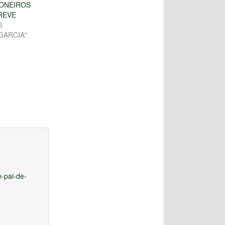
HONEIROS
REVE
6
GARCIA"
-pai-de-