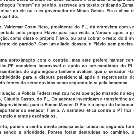
 chegou “ontem” no partido, escreveu um textão criticando Zem
lha: ou ele ou o ex-governador de Minas Gerais. Eis o clima t
 partido.
, Valdemar Costa Neto, presidente do PL, dá entrevista com ve
entada pelo próprio Flávio para sua visita a Vorcaro após a pr
ação, como disse o próprio Flávio, ou para cobrar o resto do din
dente do partido? Com um aliado desses, o Flávio nem precisa
uma aproximação com o centrão, mas este prefere manter cert
ião-PP considera improvável o apoio ao pré-candidato do P
resentantes do agronegócio também avaliam que o senador Flá
titividade para a disputa presidencial após a repercussão 
do fontes do setor ouvidas nesta segunda-feira pela imprensa.
 situação, a Polícia Federal realizou nova operação mirando no ex
o, Cláudio Castro, do PL. Os agentes investigam a transferência 
Rioprevidência para o Banco Master. O Rio é o berço do bolsonar
mportante do senador Flávio. A narrativa ética contra o PT fica
 meio a tantos escândalos.
erto, porém: a centro direita precisa estar unida no segundo turn
a sendo a prioridade. Pontes foram destruídas no caminho, p