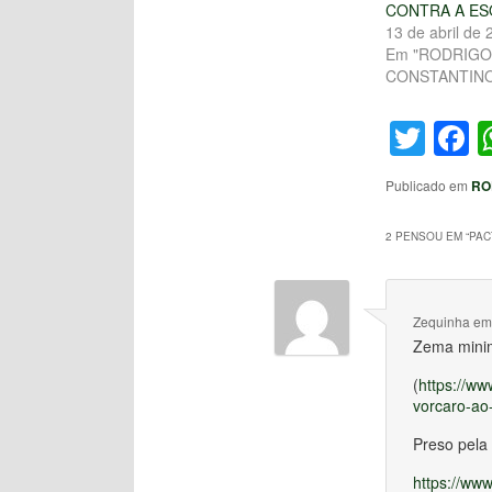
CONTRA A E
13 de abril de 
Em "RODRIGO
CONSTANTINO
Twit
F
Publicado em
RO
2 PENSOU EM “
PAC
Zequinha
e
Zema minim
(
https://w
vorcaro-ao
Preso pela
https://ww