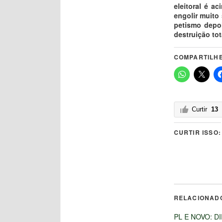
eleitoral é ac
engolir muito
petismo depoi
destruição tot
COMPARTILHE
Curtir
13
CURTIR ISSO:
RELACIONAD
PL E NOVO: D