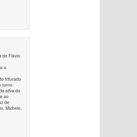
a de Flávio
da a
o triturado
o turno.
da silva do
ue ao
az de
o, Michele,