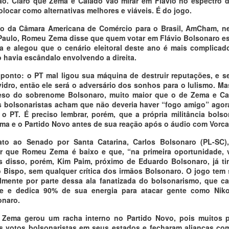
ão. Claro que Zema e Caiado vão mirar em Flávio no espectro da
locar como alternativas melhores e viáveis. É do jogo.
to da Câmara Americana de Comércio para o Brasil, AmCham, n
 Paulo, Romeu Zema disse que quem votar em Flávio Bolsonaro e
la e alegou que o cenário eleitoral deste ano é mais complica
o havia escândalo envolvendo a direita.
onto: o PT mal ligou sua máquina de destruir reputações, e s
 vidro, então ele será o adversário dos sonhos para o lulismo. M
eso do sobrenome Bolsonaro, muito maior que o de Zema e Cai
bolsonaristas acham que não deveria haver “fogo amigo” agor
o PT. É preciso lembrar, porém, que a própria militância bolso
a e o Partido Novo antes de sua reação após o áudio com Vorca
ato ao Senado por Santa Catarina, Carlos Bolsonaro (PL-SC),
mar que Romeu Zema é baixo e que, “na primeira oportunidade,
s disso, porém, Kim Paim, próximo de Eduardo Bolsonaro, já t
 Bispo, sem qualquer crítica dos irmãos Bolsonaro. O jogo tem
almente por parte dessa ala fanatizada do bolsonarismo, que ca
te e dedica 90% de sua energia para atacar gente como Nikol
onaro.
 Zema gerou um racha interno no Partido Novo, pois muitos p
votos bolsonaristas em seus estados e fecharam alianças com