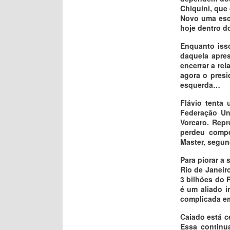
Chiquini, que
Novo uma esco
hoje dentro do
Enquanto isso
daquela apres
encerrar a rel
agora o presi
esquerda…
Flávio tenta 
Federação Un
Vorcaro. Rep
perdeu compe
Master, segun
Para piorar a
Rio de Janeir
3 bilhões do 
é um aliado i
complicada em
Caiado está c
Essa continu