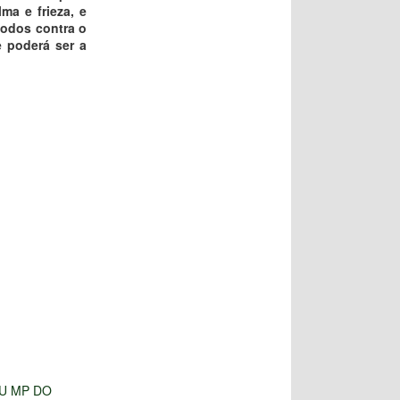
lma e frieza, e
todos contra o
e poderá ser a
U MP DO