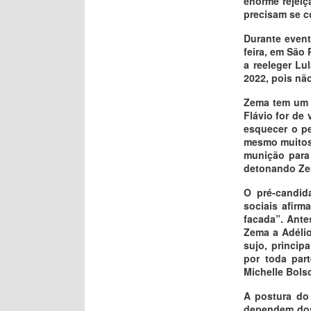
enorme rejeiç
precisam se co
Durante even
feira, em São
a reeleger Lu
2022, pois nã
Zema tem um p
Flávio for de
esquecer o p
mesmo muitos 
munição para 
detonando Zem
O pré-candid
sociais afir
facada”. Ante
Zema a Adélio
sujo, princip
por toda par
Michelle Bols
A postura do
dependem dos 