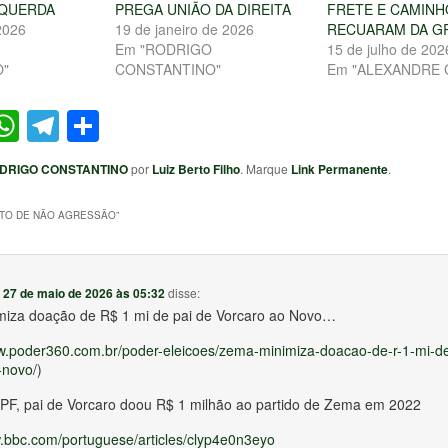
SQUERDA
PREGA UNIÃO DA DIREITA
FRETE E CAMIN
2026
19 de janeiro de 2026
RECUARAM DA G
Em "RODRIGO
15 de julho de 202
"
CONSTANTINO"
Em "ALEXANDRE 
ter
acebook
WhatsApp
Telegram
Share
DRIGO CONSTANTINO
por
Luiz Berto Filho
. Marque
Link Permanente
.
TO DE NÃO AGRESSÃO
”
m
27 de maio de 2026 às 05:32
disse:
iza doação de R$ 1 mi de pai de Vorcaro ao Novo…
ww.poder360.com.br/poder-eleicoes/zema-minimiza-doacao-de-r-1-mi-de
-novo/
)
 PF, pai de Vorcaro doou R$ 1 milhão ao partido de Zema em 2022
w.bbc.com/portuguese/articles/clyp4e0n3eyo