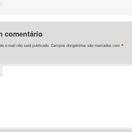
↓
m comentário
*
e e-mail não será publicado.
Campos obrigatórios são marcados com