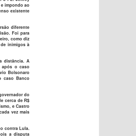
a e impondo ao
enso existente
rsão diferente
isão. Foi para
heiro, como diz
 de inimigos à
a distância. A
L após o caso
vio Bolsonaro
do caso Banco
-governador do
de cerca de R$
ismo, e Castro
 cada vez mais
o contra Lula.
ois a disputa