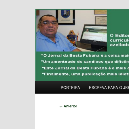
Pular
Uma Gazeta Escrota
para
o
JORNAL DA BESTA 
conteúdo
principal
Menu
PORTEIRA
ESCREVA PARA O JB
principal
Navegação
←
Anterior
de
posts