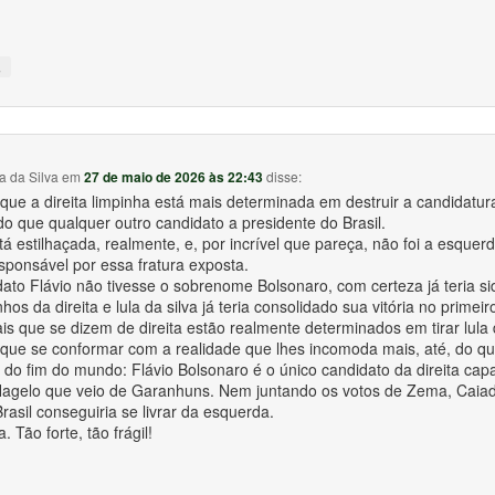
↓
a da Silva
em
27 de maio de 2026 às 22:43
disse:
ue a direita limpinha está mais determinada em destruir a candidatur
o que qualquer outro candidato a presidente do Brasil.
stá estilhaçada, realmente, e, por incrível que pareça, não foi a esquer
esponsável por essa fratura exposta.
ato Flávio não tivesse o sobrenome Bolsonaro, com certeza já teria sid
nhos da direita e lula da silva já teria consolidado sua vitória no primeir
ais que se dizem de direita estão realmente determinados em tirar lula 
 que se conformar com a realidade que lhes incomoda mais, até, do q
 do fim do mundo: Flávio Bolsonaro é o único candidato da direita cap
 flagelo que veio de Garanhuns. Nem juntando os votos de Zema, Caiad
Brasil conseguiria se livrar da esquerda.
a. Tão forte, tão frágil!