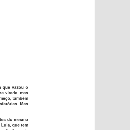
m que vazou o
na virada, mas
começo, também
sfatórias. Mas
entes do mesmo
 Lula, que tem