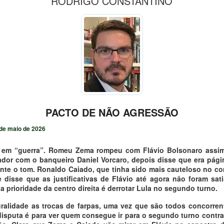
RODRIGO CONSTANTINO
PACTO DE NÃO AGRESSÃO
de maio de 2026
tá em “guerra”. Romeu Zema rompeu com Flávio Bolsonaro assi
dor com o banqueiro Daniel Vorcaro, depois disse que era pági
te o tom. Ronaldo Caiado, que tinha sido mais cauteloso no 
 disse que as justificativas de Flávio até agora não foram sati
a prioridade da centro direita é derrotar Lula no segundo turno.
ralidade as trocas de farpas, uma vez que são todos concorr
 disputa é para ver quem consegue ir para o segundo turno contra