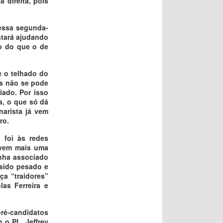
 direita, pois
essa segunda-
stará ajudando
do do que o de
e o telhado do
as não se pode
ado. Por isso
a, o que só dá
narista já vem
ro.
 foi às redes
 vem mais uma
inha associado
 sido pesado e
ça “traidores”
as Ferreira e
ré-candidatos
 o PL. Jeffrey