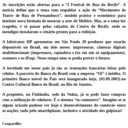
As inscrições estão abertas para o “I Festival de Rua do Recife”. A
notícia define que o tema vem respaldar a ação do “Movimento de
Teatro de Rua de Pernambuco”, modelo prático e econômico para
instituir nova fórmula de mostrar a arte de Molière. Mas, se o tema for
tragédia, é só passar pelas calçadas do Centro do Recife, onde os
mendigos instalaram o cenário pronto para a exibição.
A fabricante HP apresentou em São Paulo 28 produtos que estarão
disponíveis no Brasil, em dois meses: impressoras, câmeras digitais
multifuncionais (impressora, copiadora e fax em um só equipamento),
scanners e os iPaqs. Nesse tempo nem se podia prever o futuro.
A novidade em nosso país já são as transações bancárias feitas pelo
celular. A parceria do Banco do Brasil com a empresa “Oi” é inédita. O
primeiro Banco móvel do País será inaugurado hoje, (03.09.2003).no
Centro Cultural Banco do Brasil, no Rio de Janeiro,
A propósito, na Finlândia, sede da Nokia, já se pode fazer compras
com a utilização de celulares. É o sistema “m-commerce”. Imagine-se se
algum oráculo pudesse ver hoje o desenvolvimento do comércio entre
as nações, tudo pelo smarthphone, inclusive a atividade dos golpistas!
Compartilhe: