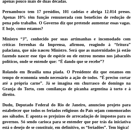
apenas pouco mais de duas décadas.
Pernambuco tem 17 presídios, 101 cadeias e abriga 12.014 presos.
Apenas 10% têm função remunerada com benefícios de redução de
pena pelo trabalho. O Governo diz que pretende aumentar essas vagas.
E hoje, como estamos?
Ministro “J”, conhecido por suas artimanhas e incomodado com
críticas ferrenhas da Imprensa, afirmou, reagindo à “fritura”
palaciana, que não nasceu Ministro. Será que as maternidades já estão
fazendo nascer esse tipo de espécie ou ele entrou mesmo nos jabaculês
políticos, onde se entende que: “É dando que se recebe”?
Rolando em Brasília uma piada. O Presidente diz que estamos em
tempo de economia sendo necessário a ação de todos. “É preciso cortar
até a própria carne”. Já se imagina em churrasco de domingo na
Granja do Torto, com comilanças de picanha argentina à torto e à
direito.
Dudu, Deputado Federal do Rio de Janeiro, anunciou projeto para
estabelecer que todos os feriados religiosos do País sejam comemorados
aos sábados. E aponta os prejuízos de arrecadação de impostos para os
governos. Só sendo carioca para se entender que por trás da iniciativa
está o desejo de se constituir, em definitivo, os “feriadões”. Tem lógica!