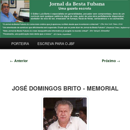
Pular
Uma Gazeta Escrota
para
Pesqu
o
conteúdo
JORNAL DA BESTA FUBANA
principal
Menu
PORTEIRA
ESCREVA PARA O JBF
principal
Navegação
←
Anterior
Próximo
→
de
posts
JOSÉ DOMINGOS BRITO - MEMORIAL