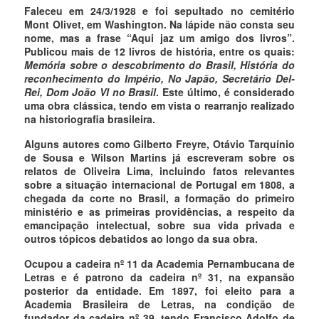
Faleceu em 24/3/1928 e foi sepultado no cemitério
Mont Olivet, em Washington. Na lápide não consta seu
nome, mas a frase “Aqui jaz um amigo dos livros”.
Publicou mais de 12 livros de história, entre os quais:
Memória sobre o descobrimento do Brasil, História do
reconhecimento do Império, No Japão, Secretário Del-
Rei, Dom João VI no Brasil
. Este último, é considerado
uma obra clássica, tendo em vista o rearranjo realizado
na historiografia brasileira.
Alguns autores como Gilberto Freyre, Otávio Tarquínio
de Sousa e Wilson Martins já escreveram sobre os
relatos de Oliveira Lima, incluindo fatos relevantes
sobre a situação internacional de Portugal em 1808, a
chegada da corte no Brasil, a formação do primeiro
ministério e as primeiras providências, a respeito da
emancipação intelectual, sobre sua vida privada e
outros tópicos debatidos ao longo da sua obra.
Ocupou a cadeira nº 11 da Academia Pernambucana de
Letras e é patrono da cadeira nº 31, na expansão
posterior da entidade. Em 1897, foi eleito para a
Academia Brasileira de Letras, na condição de
fundador da cadeira nº 39, tendo Francisco Adolfo de