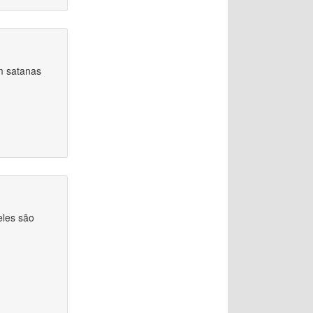
m satanas
eles são