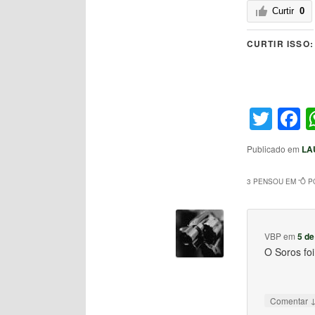
Curtir
0
CURTIR ISSO:
Twit
F
Publicado em
LA
3 PENSOU EM “
Ô P
VBP
em
5 de
O Soros fo
Comentar