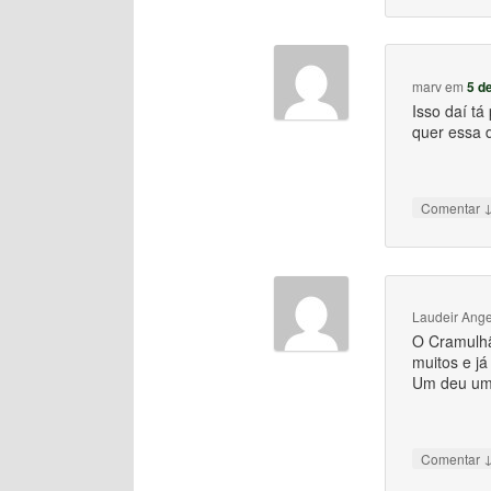
marv
em
5 d
Isso daí t
quer essa 
Comentar
Laudeir Ang
O Cramulhã
muitos e j
Um deu um 
Comentar