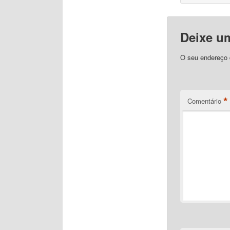
Deixe u
O seu endereço d
*
Comentário