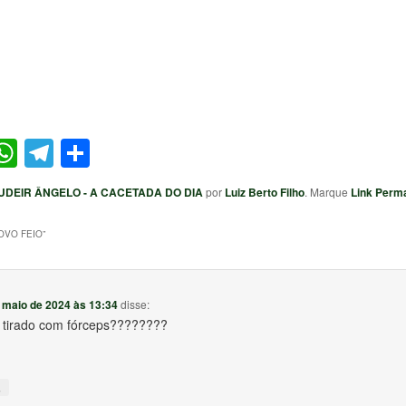
ter
acebook
WhatsApp
Telegram
Share
UDEIR ÂNGELO - A CACETADA DO DIA
por
Luiz Berto Filho
. Marque
Link Perm
OVO FEIO
”
 maio de 2024 às 13:34
disse:
i tirado com fórceps????????
↓