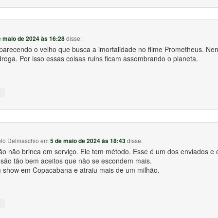
e maio de 2024 às 16:28
disse:
á parecendo o velho que busca a imortalidade no filme Prometheus. Ne
droga. Por isso essas coisas ruins ficam assombrando o planeta.
↓
elo Delmaschio
em
5 de maio de 2024 às 18:43
disse:
o não brinca em serviço. Ele tem método. Esse é um dos enviados e 
á são tão bem aceitos que não se escondem mais.
show em Copacabana e atraiu mais de um milhão.
↓