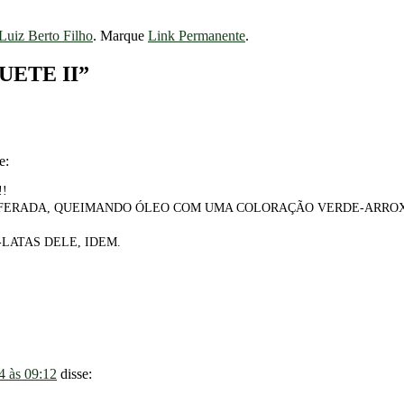
Luiz Berto Filho
. Marque
Link Permanente
.
ETE II
”
e:
!
FERADA, QUEIMANDO ÓLEO COM UMA COLORAÇÃO VERDE-ARROX
LATAS DELE, IDEM.
4 às 09:12
disse: