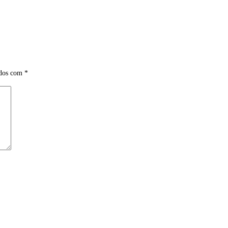
ados com
*