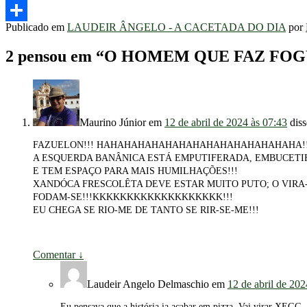
Telegram
Publicado em
LAUDEIR ÂNGELO - A CACETADA DO DIA
por
Share
2 pensou em “
O HOMEM QUE FAZ FOGU
Maurino Júnior
em
12 de abril de 2024 às 07:43
diss
FAZUELON!!! HAHAHAHAHAHAHAHAHAHAHAHAHAHAHA!!
A ESQUERDA BANÂNICA ESTÁ EMPUTIFERADA, EMBUCETI
E TEM ESPAÇO PARA MAIS HUMILHAÇÕES!!!
XANDÓCA FRESCOLÊTA DEVE ESTAR MUITO PUTO; O VIRA-
FODAM-SE!!!KKKKKKKKKKKKKKKKKKK!!!
EU CHEGA SE RIO-ME DE TANTO SE RIR-SE-ME!!!
Comentar
↓
Laudeir Angelo Delmaschio
em
12 de abril de 202
Eu pensava que a história ia acabar em pizza. Vai virar XEGG.