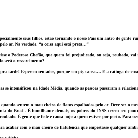
ecialmente seus filhos, estão tornando o nosso País um antro de gente ru
pelo ar. Na verdade, “a coisa aqui está preta…”
sse o Poderoso Chefão, que quem foi prejudicado, ou seja, roubado, vai s
 será o ressarcimento?
 pra tarde! Esperem sentados, porque em pé, cansa…. E a catinga de enx
, mas se intensificou na Idade Média, quando as pessoas passaram a relacio
 quando sentem o mau cheiro de flatos espalhados pelo ar. Deve ser o me
ia do Brasil. É humilhante demais, os pobres do INSS terem seu pouco
oubado. É gente que fede e causa nojo a quem estiver por perto. Para esse
para acabar com o mau cheiro de flatulência que empestasse qualquer ambi