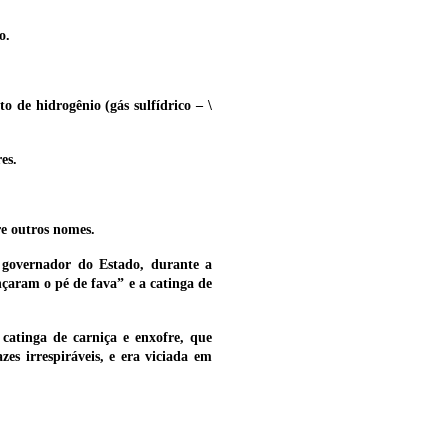
o.
o de hidrogênio (gás sulfídrico – \
es.
e outros nomes.
 governador do Estado, durante a
aram o pé de fava” e a catinga de
catinga de carniça e enxofre, que
 irrespiráveis, e era viciada em