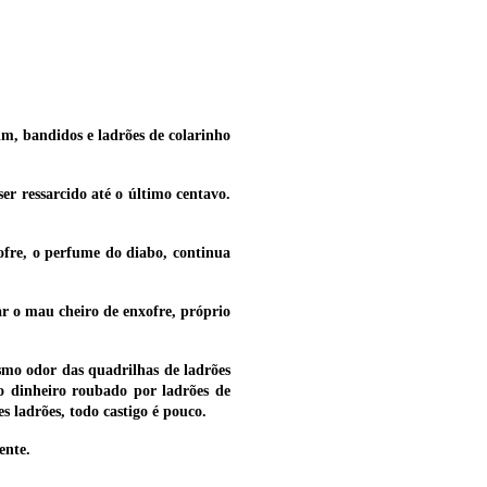
im, bandidos e ladrões de colarinho
er ressarcido até o último centavo.
ofre, o perfume do diabo, continua
nar o mau cheiro de enxofre, próprio
smo odor das quadrilhas de ladrões
 dinheiro roubado por ladrões de
s ladrões, todo castigo é pouco.
ente.