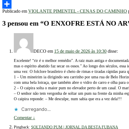
Telegram
Publicado em
VIOLANTE PIMENTEL - CENAS DO CAMINHO
Share
3 pensou em “
O ENXOFRE ESTÁ NO AR
DECO
em
15 de maio de 2026 às 10:30
disse:
Excelente! “rir é o melhor remédio”. A raiz mais antiga e documentad
mas o espírito abatido faz secar os ossos.” Ao longo dos séculos, essa
uma vez: O folclore brasileiro é cheio de rimas e tiradas rápidas par
1 – Um mineirim ia dirigindo seu carrinho por uma rua de Belo Horizo
com uma bela loiraça, que também abre o vidro do carro e olha para o
2 – O caipira solta o maior pum no elevador perto de um casal. O mari
– O senhor não tem vergonha de soltar um pum na frente da minha es
O caipira reponde: – Me desculpe, num sabia que era a vez dela!!!
Carregando...
Comentar
↓
Pingback:
SOLTANDO PUM | JORNAL DA BESTA FUBANA