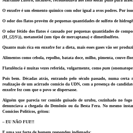
Martinho Lutero, inclusive, recomendava aos fiéis soltar puns para afast
O enxofre é um elemento químico com odor igual a ovos podres. Por isso
O odor dos flatos provém de pequenas quantidades de sulfeto de hidrogêni
O odor fétido dos flatos é causado por pequenas quantidades de composto
(H_{2}S\)), metanotiol (um tipo de mercaptana) e dimetilsulfeto.
Quanto mais rica em enxofre for a dieta, mais esses gases vão ser produzi
Alimentos como cebola, repolho, batata doce, milho, pimenta, couve-flor, 
Flatulência é muitas vezes referida, vulgarmente, como
pum
(onomatope
Pois bem. Décadas atrás, entrando pelo século passado, numa certa 
realização de um acirrado comício da UDN, com a presença do candidat
enxofre fez com que o povo se dispersasse.
Alguém que parecia ter comido guisado de urubu, cozinhado no fogo 
denunciava a chegada do Demônio ou da Besta Fera. No mesmo instant
Comícios Políticos, gritou:
– EU NÃO FUI!!!
E uma voz forte de homem respondeu indignada: