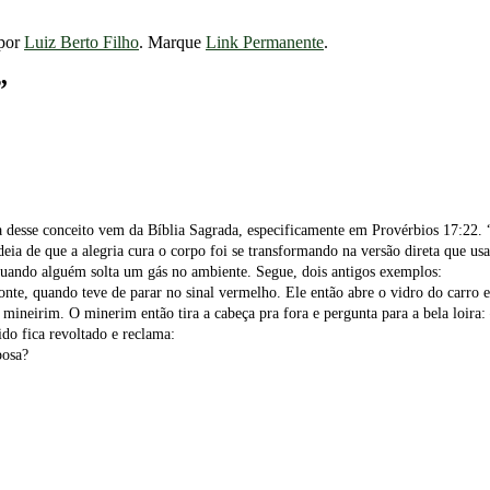
por
Luiz Berto Filho
. Marque
Link Permanente
.
”
a desse conceito vem da Bíblia Sagrada, especificamente em Provérbios 17:22.
 ideia de que a alegria cura o corpo foi se transformando na versão direta que u
a quando alguém solta um gás no ambiente. Segue, dois antigos exemplos:
nte, quando teve de parar no sinal vermelho. Ele então abre o vidro do carro 
 mineirim. O minerim então tira a cabeça pra fora e pergunta para a bela loir
do fica revoltado e reclama:
posa?