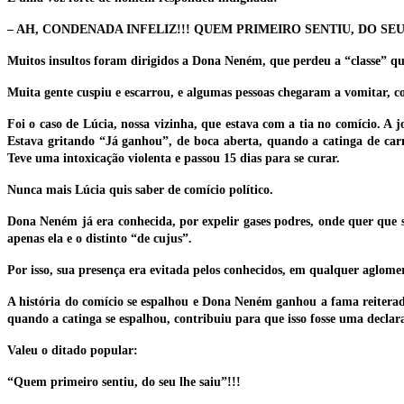
– AH, CONDENADA INFELIZ!!! QUEM PRIMEIRO SENTIU, DO SEU 
Muitos insultos foram dirigidos a Dona Neném, que perdeu a “classe” q
Muita gente cuspiu e escarrou, e algumas pessoas chegaram a vomitar, c
Foi o caso de Lúcia, nossa vizinha, que estava com a tia no comício. A
Estava gritando “Já ganhou”, de boca aberta, quando a catinga de car
Teve uma intoxicação violenta e passou 15 dias para se curar.
Nunca mais Lúcia quis saber de comício político.
Dona Neném já era conhecida, por expelir gases podres, onde quer que se
apenas ela e o distinto “de cujus”.
Por isso, sua presença era evitada pelos conhecidos, em qualquer aglome
A história do comício se espalhou e Dona Neném ganhou a fama reiterada d
quando a catinga se espalhou, contribuiu para que isso fosse uma declar
Valeu o ditado popular:
“Quem primeiro sentiu, do seu lhe saiu”!!!