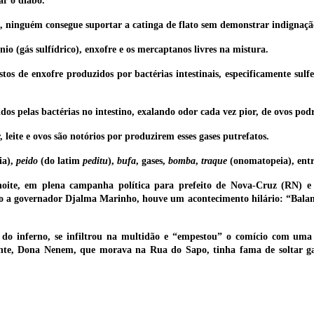
ar o diabo.
, ninguém consegue suportar a catinga de flato sem demonstrar indignaçã
o (gás sulfídrico), enxofre e os mercaptanos livres na mistura.
s de enxofre produzidos por bactérias intestinais, especificamente sulfet
dos pelas bactérias no intestino, exalando odor cada vez pior, de ovos podr
leite e ovos são notórios por produzirem esses gases putrefatos.
ia),
peido
(do latim
peditu
),
bufa
, gases,
bomba
,
traque
(onomatopeia), entr
noite, em plena campanha política para prefeito de Nova-Cruz (RN) e
o a governador Djalma Marinho, houve um acontecimento hilário: “Balanç
do inferno, se infiltrou na multidão e “empestou” o comício com uma 
e, Dona Nenem, que morava na Rua do Sapo, tinha fama de soltar gazes