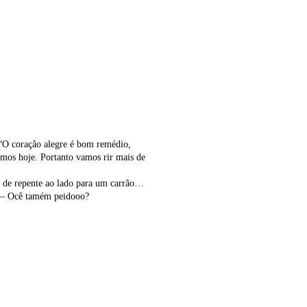
 “O coração alegre é bom remédio,
samos hoje. Portanto vamos rir mais de
e de repente ao lado para um carrão…
a: – Ocê tamém peidooo?