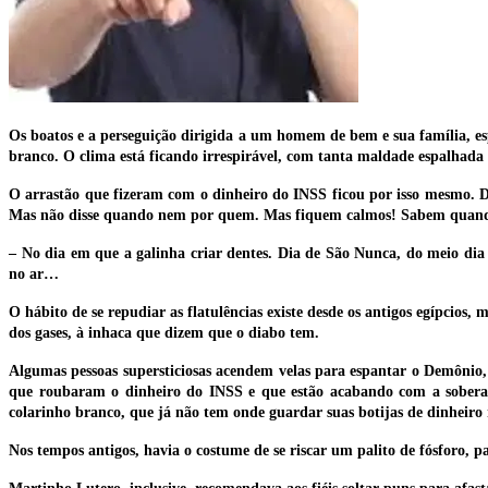
Os boatos e a perseguição dirigida a um homem de bem e sua família, esp
branco. O clima está ficando irrespirável, com tanta maldade espalhada 
O arrastão que fizeram com o dinheiro do INSS ficou por isso mesmo. Di
Mas não disse quando nem por quem. Mas fiquem calmos! Sabem quando
– No dia em que a galinha criar dentes. Dia de São Nunca, do meio dia
no ar…
O hábito de se repudiar as flatulências existe desde os antigos egípcios
dos gases, à inhaca que dizem que o diabo tem.
Algumas pessoas supersticiosas acendem velas para espantar o Demônio,
que roubaram o dinheiro do INSS e que estão acabando com a soberan
colarinho branco, que já não tem onde guardar suas botijas de dinheiro r
Nos tempos antigos, havia o costume de se riscar um palito de fósforo, 