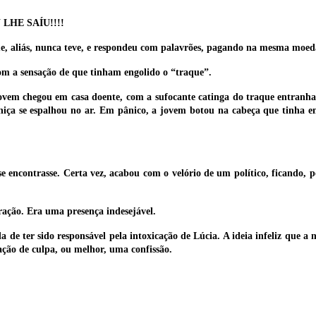
LHE SAÍU!!!!
ue, aliás, nunca teve, e respondeu com palavrões, pagando na mesma moed
om a sensação de que tinham engolido o “traque”.
 jovem chegou em casa doente, com a sufocante catinga do traque entranha
niça se espalhou no ar. Em pânico, a jovem botou na cabeça que tinha e
 encontrasse. Certa vez, acabou com o velório de um político, ficando, p
ração. Era uma presença indesejável.
e ter sido responsável pela intoxicação de Lúcia. A ideia infeliz que a m
ação de culpa, ou melhor, uma confissão.