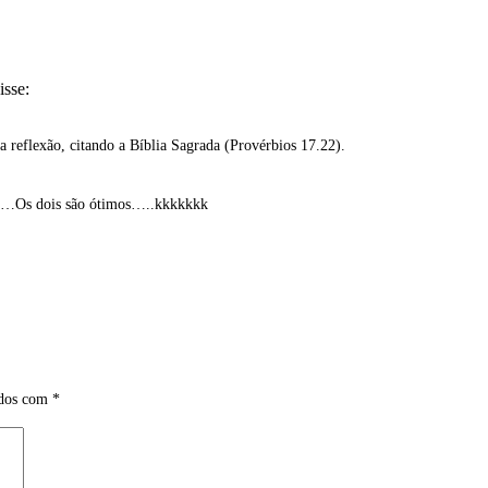
isse:
reflexão, citando a Bíblia Sagrada (Provérbios 17.22).
dor…Os dois são ótimos…..kkkkkkk
ados com
*