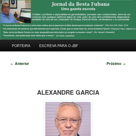
Pular
Uma Gazeta Escrota
para
Pesqu
o
conteúdo
JORNAL DA BESTA FUBANA
principal
Menu
PORTEIRA
ESCREVA PARA O JBF
principal
Navegação
←
Anterior
Próximo
→
de
posts
ALEXANDRE GARCIA