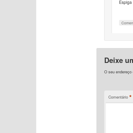
Espiga 
Comen
Deixe u
O seu endereço d
*
Comentário