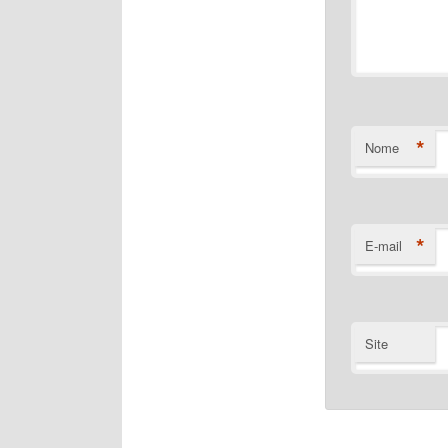
*
Nome
*
E-mail
Site