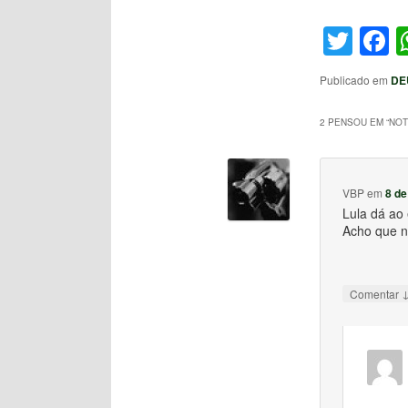
Twit
F
Publicado em
DE
2 PENSOU EM “
NOT
VBP
em
8 de
Lula dá ao
Acho que nã
Comentar