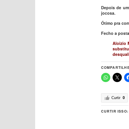
Depois de um
jocosa.
Ótimo pra co
Fecho a post
Aloizio 
substit
desquali
COMPARTILHE
Curtir
0
CURTIR ISSO: