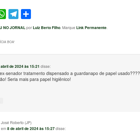
ter
acebook
WhatsApp
Telegram
Share
U NO JORNAL
por
Luiz Berto Filho
. Marque
Link Permanente
.
ÍCIA BOA
”
 abril de 2024 às 15:21
disse:
 ex-senador tratamento dispensado a guardanapo de papel usado???
o! Seria mais para papel higiênico!
↓
José Roberto (JP)
em
8 de abril de 2024 às 15:27
disse: