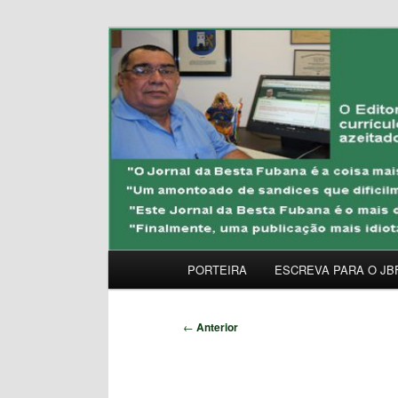
Pular
Uma Gazeta Escrota
para
o
JORNAL DA BESTA 
conteúdo
principal
Menu
PORTEIRA
ESCREVA PARA O JB
principal
Navegação
←
Anterior
de
posts