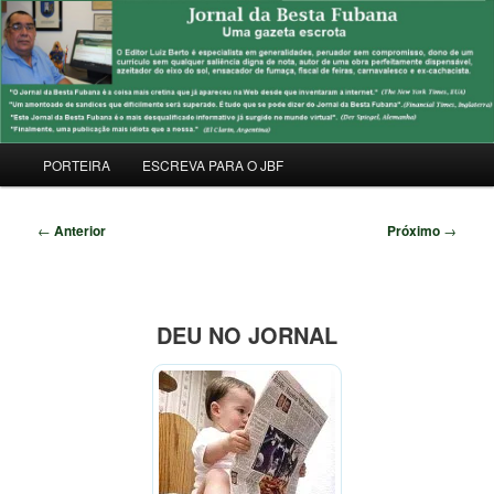
Pular
Uma Gazeta Escrota
para
Pesqu
o
conteúdo
JORNAL DA BESTA FUBANA
principal
Menu
PORTEIRA
ESCREVA PARA O JBF
principal
Navegação
←
Anterior
Próximo
→
de
posts
DEU NO JORNAL