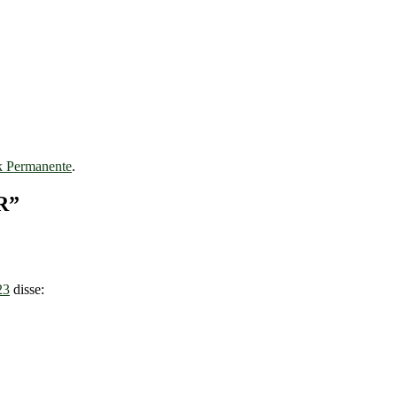
k Permanente
.
R
”
23
disse: