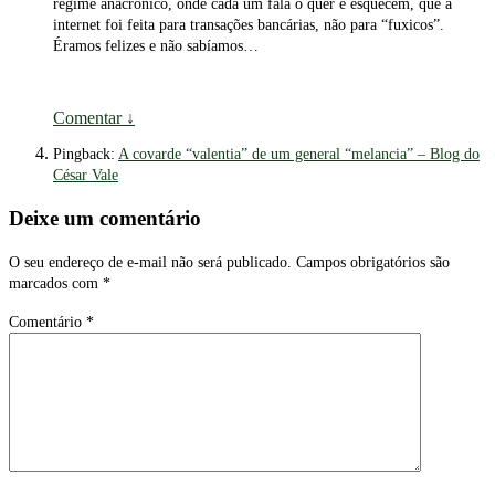
regime anacrônico, onde cada um fala o quer e esquecem, que a
internet foi feita para transações bancárias, não para “fuxicos”.
Éramos felizes e não sabíamos…
Comentar
↓
Pingback:
A covarde “valentia” de um general “melancia” – Blog do
César Vale
Deixe um comentário
O seu endereço de e-mail não será publicado.
Campos obrigatórios são
marcados com
*
Comentário
*