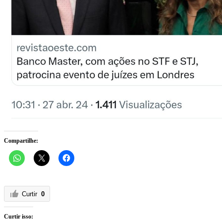
Compartilhe:
Curtir
0
Curtir isso: