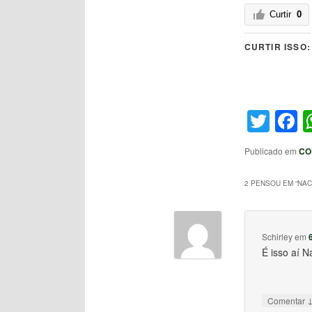
Curtir
0
CURTIR ISSO:
Twit
F
Publicado em
CO
2 PENSOU EM “
NAC
Schirley
em
É isso aí N
Comentar