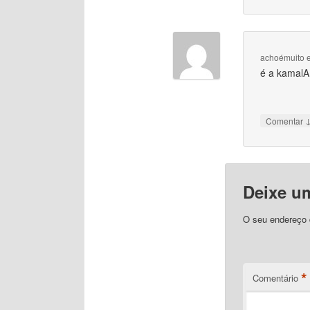
achoémuito
é a kamalA
Comentar
Deixe u
O seu endereço d
*
Comentário