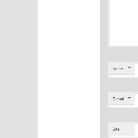
*
Nome
*
E-mail
Site