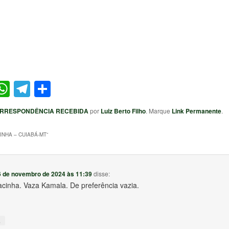
ter
acebook
WhatsApp
Telegram
Share
RRESPONDÊNCIA RECEBIDA
por
Luiz Berto Filho
. Marque
Link Permanente
.
INHA – CUIABÁ-MT
”
6 de novembro de 2024 às 11:39
disse:
acinha. Vaza Kamala. De preferência vazia.
↓