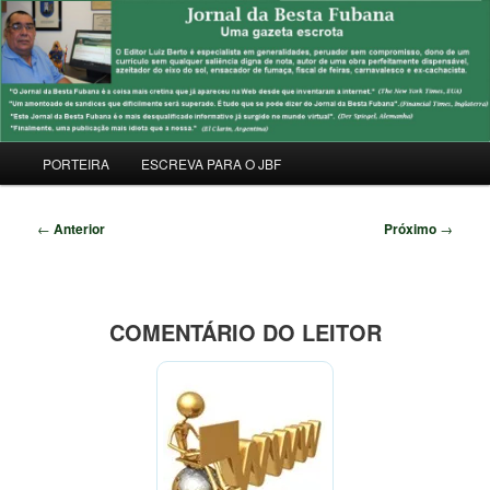
Pular
Uma Gazeta Escrota
para
Pesqu
o
conteúdo
JORNAL DA BESTA FUBANA
principal
Menu
PORTEIRA
ESCREVA PARA O JBF
principal
Navegação
←
Anterior
Próximo
→
de
posts
COMENTÁRIO DO LEITOR