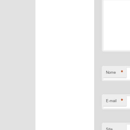
*
Nome
*
E-mail
Site