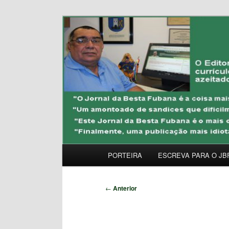
Pular
Uma Gazeta Escrota
para
o
JORNAL DA BESTA 
conteúdo
principal
Menu
PORTEIRA
ESCREVA PARA O JB
principal
Navegação
←
Anterior
de
posts