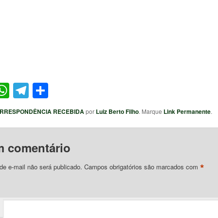
ter
acebook
WhatsApp
Telegram
Share
RRESPONDÊNCIA RECEBIDA
por
Luiz Berto Filho
. Marque
Link Permanente
.
m comentário
*
e e-mail não será publicado.
Campos obrigatórios são marcados com