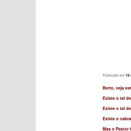
Publicado em
18 
Berto, v
eja es
Existe o tal 
Existe o tal d
Existe o cabr
Mas o Pastor 