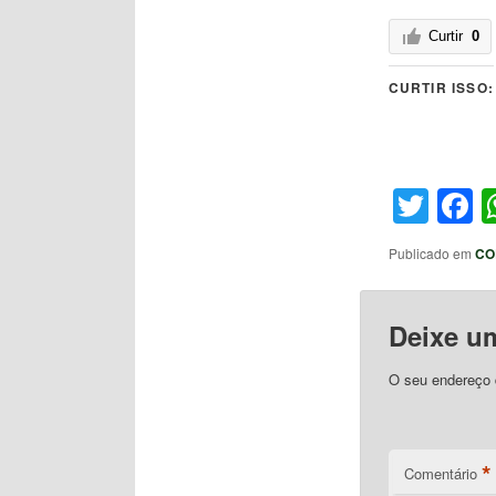
Curtir
0
CURTIR ISSO:
Twit
F
Publicado em
CO
Deixe u
O seu endereço d
*
Comentário