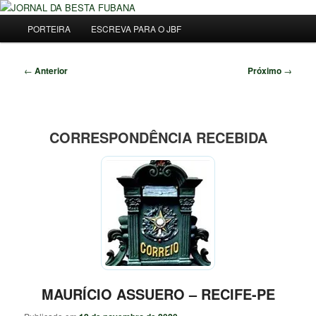
Pular
Uma Gazeta Escrota
para
Menu
Pesqu
PORTEIRA
ESCREVA PARA O JBF
o
principal
conteúdo
JORNAL DA BESTA FUBANA
principal
Navegação
←
Anterior
Próximo
→
de
posts
CORRESPONDÊNCIA RECEBIDA
MAURÍCIO ASSUERO – RECIFE-PE