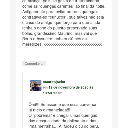
comilança, pois, se gosta de fruta rachada,
come as “quengas carentes” ao final da noite.
Antigamente para evitar amores quengais
contratava-se “eunucos”, que talvez não seja
o caso do amigo, que torço para que ainda
tenha o dono do puteiro preservado suas
bolas, grandíssimo Maurino, mas vai que
Berto e Assueiro tenham ciúmes da
meretrizes. kkkkkkkkkkkkkkkkkkkkkkkkkkkkk
↓
Comentar
maurinojunior
em
12 de novembro de 2020 às
13:53
disse:
Ômi!!! Se assunte que essa cunversa
tá meio dirmantelada!!!
O “pobrema” é chegar umas quengas
das desqualidade da dailmanta e das
irmã metralha… Aí fudeu o cu do peru.