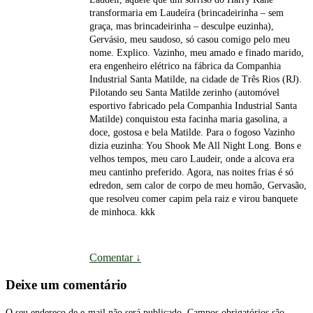
transformaria em Laudeíra (brincadeirinha – sem
graça, mas brincadeirinha – desculpe euzinha),
Gervásio, meu saudoso, só casou comigo pelo meu
nome. Explico. Vazinho, meu amado e finado marido,
era engenheiro elétrico na fábrica da Companhia
Industrial Santa Matilde, na cidade de Três Rios (RJ).
Pilotando seu Santa Matilde zerinho (automóvel
esportivo fabricado pela Companhia Industrial Santa
Matilde) conquistou esta facinha maria gasolina, a
doce, gostosa e bela Matilde. Para o fogoso Vazinho
dizia euzinha: You Shook Me All Night Long. Bons e
velhos tempos, meu caro Laudeir, onde a alcova era
meu cantinho preferido. Agora, nas noites frias é só
edredon, sem calor de corpo de meu homão, Gervasão,
que resolveu comer capim pela raiz e virou banquete
de minhoca. kkk
Comentar
↓
Deixe um comentário
O seu endereço de e-mail não será publicado.
Campos obrigatórios são