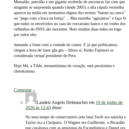
Mensalão, petrolão e um gigante etcéterão de encrencas faz com que
ninguém se surpreenda quando (desde 2005) a alta cúpula vermelha
aparece na mídia em momentos dígnos dos termos “batom na cueca”
ou “pego com a boca na botija”… Mas euzinha “agarantxo” e faço fé
que todos os envolvidos no caso do vorcariano banco e no roubo dos
velhinhos do INSS são inocentes. Boto minhas duas mãos no fogo
por todos eles.
Juntando a fome com a vontade de comer. E já que politicamos,
chegou a hora de fazer glu-glu – Ahora sí, Keiko Fujimori es
considerada virtual presidente de Peru.
Hoje Má, a Tilde, messentiniana de coração, está peruíssima e
cherekíssima.
Comentar
↓
Laudeir Angelo Delmaschio
em
19 de junho de
2026 às 12:43
disse:
No meu tempo de conservatório (em lata) Swift era salsicha e
Taylor era a Cleópatra. O Wagner era Guilherme, o Ricardão
que cavalgava com as amazonas da Escandinávia e Daniel era