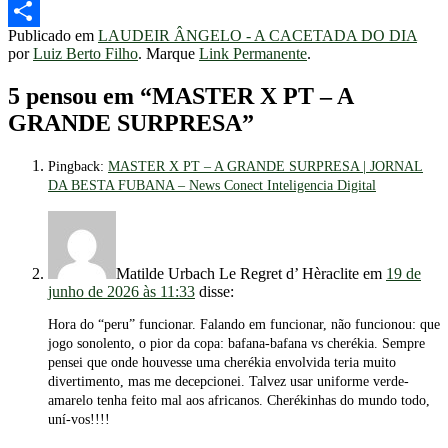
Telegram
Publicado em
LAUDEIR ÂNGELO - A CACETADA DO DIA
Share
por
Luiz Berto Filho
. Marque
Link Permanente
.
5 pensou em “
MASTER X PT – A
GRANDE SURPRESA
”
Pingback:
MASTER X PT – A GRANDE SURPRESA | JORNAL
DA BESTA FUBANA – News Conect Inteligencia Digital
Matilde Urbach Le Regret d’ Hèraclite
em
19 de
junho de 2026 às 11:33
disse:
Hora do “peru” funcionar. Falando em funcionar, não funcionou: que
jogo sonolento, o pior da copa: bafana-bafana vs cherékia. Sempre
pensei que onde houvesse uma cherékia envolvida teria muito
divertimento, mas me decepcionei. Talvez usar uniforme verde-
amarelo tenha feito mal aos africanos. Cherékinhas do mundo todo,
uní-vos!!!!