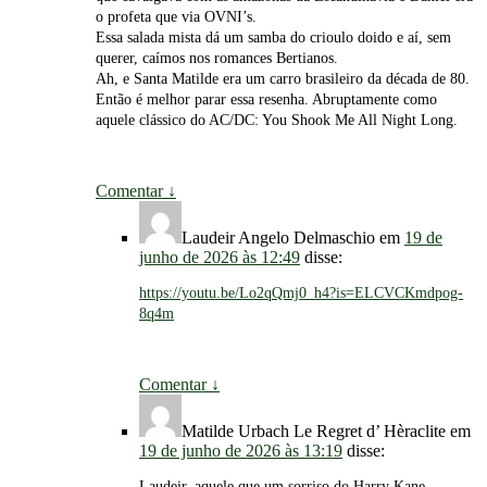
o profeta que via OVNI’s.
Essa salada mista dá um samba do crioulo doido e aí, sem
querer, caímos nos romances Bertianos.
Ah, e Santa Matilde era um carro brasileiro da década de 80.
Então é melhor parar essa resenha. Abruptamente como
aquele clássico do AC/DC: You Shook Me All Night Long.
Comentar
↓
Laudeir Angelo Delmaschio
em
19 de
junho de 2026 às 12:49
disse:
https://youtu.be/Lo2qQmj0_h4?is=ELCVCKmdpog-
8q4m
Comentar
↓
Matilde Urbach Le Regret d’ Hèraclite
em
19 de junho de 2026 às 13:19
disse:
Laudeir, aquele que um sorriso do Harry Kane