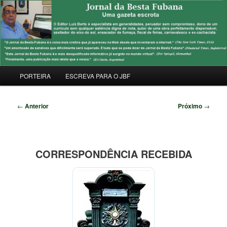
Pular
Uma Gazeta Escrota
para
Pesqu
o
conteúdo
JORNAL DA BESTA FUBANA
principal
Menu
PORTEIRA
ESCREVA PARA O JBF
principal
Navegação
←
Anterior
Próximo
→
de
posts
CORRESPONDÊNCIA RECEBIDA