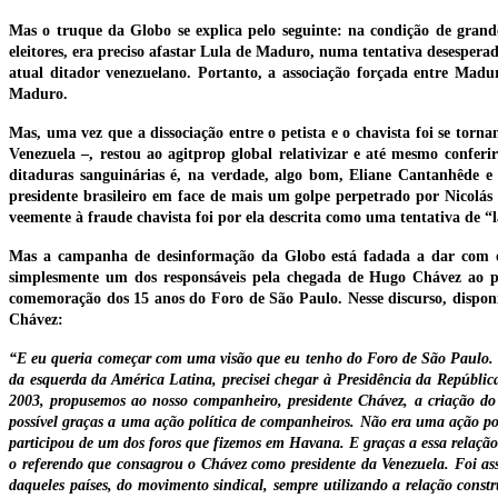
Mas o truque da Globo se explica pelo seguinte: na condição de grand
eleitores, era preciso afastar Lula de Maduro, numa tentativa desesperada
atual ditador venezuelano. Portanto, a associação forçada entre Madu
Maduro.
Mas, uma vez que a dissociação entre o petista e o chavista foi se torna
Venezuela –, restou ao agitprop global relativizar e até mesmo confer
ditaduras sanguinárias é, na verdade, algo bom, Eliane Cantanhêde e 
presidente brasileiro em face de mais um golpe perpetrado por Nicolá
veemente à fraude chavista foi por ela descrita como uma tentativa de “
Mas a campanha de desinformação da Globo está fadada a dar com os 
simplesmente um dos responsáveis pela chegada de Hugo Chávez ao po
comemoração dos 15 anos do Foro de São Paulo. Nesse discurso, disponív
Chávez:
“E eu queria começar com uma visão que eu tenho do Foro de São Paulo. E
da esquerda da América Latina, precisei chegar à Presidência da Repúblic
2003, propusemos ao nosso companheiro, presidente Chávez, a criação do
possível graças a uma ação política de companheiros. Não era uma ação po
participou de um dos foros que fizemos em Havana. E graças a essa relação 
o referendo que consagrou o Chávez como presidente da Venezuela. Foi as
daqueles países, do movimento sindical, sempre utilizando a relação cons