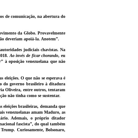
ios de comunicação, na abertura do
movimento da Globo. Provavelmente
 não deveriam apoiá-la. Anotem”.
utoridades judiciais chavistas. Na
2018.
Ao invés de ficar chorando
, eu
ir” à oposição venezuelana que não
 as eleições. O que não se esperava é
 do governo brasileiro à ditadura
ia Oliveira, entre outros, tentaram
ação não tinha como se sustentar.
s eleições brasileiras, demanda que
orais venezuelanas amam Maduro, as
ário. Ademais, o próprio ditador
nacional fascista”, do qual também
d Trump. Curiosamente, Bolsonaro,