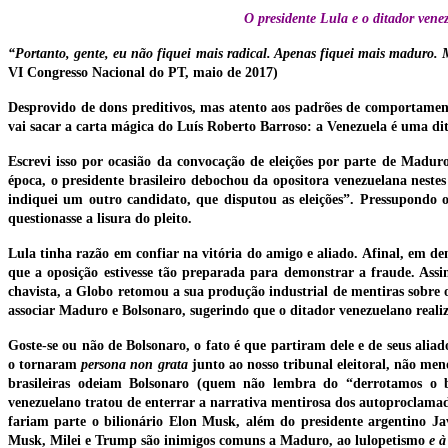
O presidente Lula e o ditador ven
“Portanto, gente, eu não fiquei mais radical. Apenas fiquei mais maduro.
VI Congresso Nacional do PT, maio de 2017)
Desprovido de dons preditivos, mas atento aos padrões de comportamen
vai sacar a carta mágica do Luís Roberto Barroso: a Venezuela é uma d
Escrevi isso por ocasião da convocação de eleições por parte de Maduro
época, o presidente brasileiro debochou da opositora venezuelana nestes
indiquei um outro candidato, que disputou as eleições”. Pressupondo 
questionasse a lisura do pleito.
Lula tinha razão em confiar na vitória do amigo e aliado. Afinal, em de
que a oposição estivesse tão preparada para demonstrar a fraude. Ass
chavista, a Globo retomou a sua produção industrial de mentiras sobre 
associar Maduro e Bolsonaro, sugerindo que o ditador venezuelano realiz
Goste-se ou não de Bolsonaro, o fato é que partiram dele e de seus alia
o tornaram
persona non grata
junto ao nosso tribunal eleitoral, não me
brasileiras odeiam Bolsonaro (quem não lembra do “derrotamos o b
venezuelano tratou de enterrar a narrativa mentirosa dos autoproclamad
fariam parte o bilionário Elon Musk, além do presidente argentino Ja
Musk, Milei e Trump são inimigos comuns a Maduro, ao lulopetismo
e 