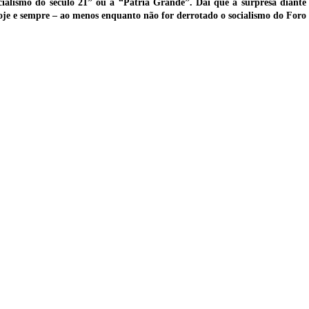
lismo do século 21” ou a “Pátria Grande”. Daí que a surpresa diante d
 hoje e sempre – ao menos enquanto não for derrotado o socialismo do Foro