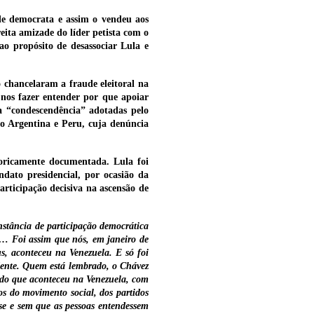
 de democrata e assim o vendeu aos
reita amizade do líder petista com o
ao propósito de desassociar Lula e
o chancelaram a fraude eleitoral na
 nos fazer entender por que apoiar
a “condescendência” adotadas pelo
mo Argentina e Peru, cuja denúncia
oricamente documentada. Lula foi
ato presidencial, por ocasião da
rticipação decisiva na ascensão de
stância de participação democrática
o… Foi assim que nós, em janeiro de
, aconteceu na Venezuela. E só foi
dente. Quem está lembrado, o Chávez
o do que aconteceu na Venezuela, com
s do movimento social, dos partidos
se e sem que as pessoas entendessem