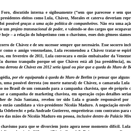
Foro, discutido interna e sigilosamente (“sem que parecesse e sem qu
ue presidentes eleitos como Lula, Chávez, Morales et caterva deveriam rep
foi possível
graças a uma ação política de companheiros
. Não era uma açã
 de um
projeto transnacional de poder
, e valendo-se dos cargos que ocupava
té hoje – a relação do lulopetismo com o chavismo, esses dois gêmeos siames
rro de Chávez e de seu sucessor sempre que necessário. Esse socorro inclu
r como o amigo venezuelano, Lula recomendou a Chávez tratar-se espi
, em fevereiro de 2011, Lula convocara o então embaixador da Venezuela
Eu durmo tranquilo porque sei que Chávez está ali [na presidência], m
ma derrota de Chávez em 2012 seria igual ou pior que a queda do Muro de B
agédia,
por ele equiparada à queda do Muro de Berlim
(e pensar que alguns 
, uma possível derrota (ou morte natural) de Chávez, o camarada Lula n
ação no Brasil de um comando para a campanha chavista, que ele próprio 
inar a campanha de marketing chavista, em operação cujos detalhes seria
r de João Santana, revelou ter sido Lula o grande responsável por i
o então candidato a vice-presidente Nicolás Maduro. A negociação envolv
ela Odebrecht e pela Andrade Gutierrez, empreiteiras com contratos par
vivo das mãos de Nicolás Maduro em pessoa,
inclusive dentro do Palácio Mira
 chavismo para que se divorciem justo agora nesse momento difícil. Lula 