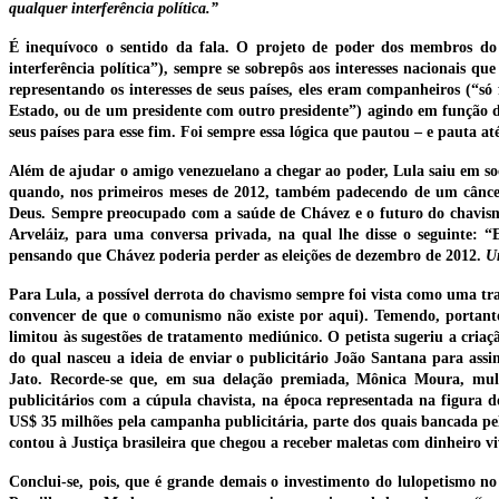
qualquer interferência política.”
É inequívoco o sentido da fala. O projeto de poder dos membros do 
interferência política”), sempre se sobrepôs aos interesses nacionais q
representando os interesses de seus países, eles eram companheiros (“só 
Estado, ou de um presidente com outro presidente”) agindo em função
seus países para esse fim. Foi sempre essa lógica que pautou – e pauta a
Além de ajudar o amigo venezuelano a chegar ao poder, Lula saiu em soco
quando, nos primeiros meses de 2012, também padecendo de um cânce
Deus. Sempre preocupado com a saúde de Chávez e o futuro do chavismo
Arveláiz, para uma conversa privada, na qual lhe disse o seguinte: “
pensando que Chávez poderia perder as eleições de dezembro de 2012.
U
Para Lula, a possível derrota do chavismo sempre foi vista como uma tr
convencer de que o comunismo não existe por aqui). Temendo, portanto
limitou às sugestões de tratamento mediúnico. O petista sugeriu a cri
do qual nasceu a ideia de enviar o publicitário João Santana para ass
Jato. Recorde-se que, em sua delação premiada, Mônica Moura, mulhe
publicitários com a cúpula chavista, na época representada na figura d
US$ 35 milhões pela campanha publicitária, parte dos quais bancada p
contou à Justiça brasileira que chegou a receber maletas com dinheiro 
Conclui-se, pois, que é grande demais o investimento do lulopetismo no