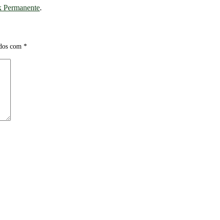
k Permanente
.
ados com
*