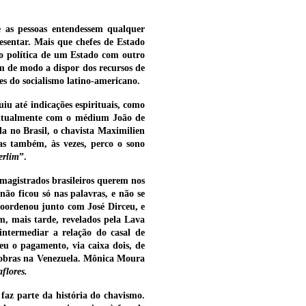
e as pessoas entendessem qualquer
resentar. Mais que chefes de Estado
o política de um Estado com outro
m de modo a dispor dos recursos de
es do socialismo latino-americano.
iu até indicações espirituais, como
ritualmente com o médium João de
 no Brasil, o chavista Maximilien
as também, às vezes, perco o sono
erlim
”.
magistrados brasileiros querem nos
ão ficou só nas palavras, e não se
coordenou junto com José Dirceu, e
m, mais tarde, revelados pela Lava
ntermediar a relação do casal de
eu o pagamento, via caixa dois, de
a obras na Venezuela. Mônica Moura
flores.
faz parte da história do chavismo.