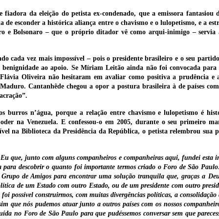
e fiadora da eleição do petista ex-condenado, que a emissora fantasiou
 de esconder a histórica aliança entre o chavismo e o lulopetismo, e a est
ro e Bolsonaro – que o próprio ditador vê como arqui-inimigo – servia 
ndo cada vez mais impossível – pois o presidente brasileiro e o seu partid
ir benignidade ao apoio. Se Míriam Leitão ainda não foi convocada para
Flávia Oliveira não hesitaram em avaliar como positiva a prudência e 
s Maduro. Cantanhêde chegou a opor a postura brasileira à de países co
lacração”.
burros n’água, porque a relação entre chavismo e lulopetismo é hist
der na Venezuela. E confessou-o em 2005, durante o seu primeiro mand
el na Biblioteca da Presidência da República, o petista relembrou sua pa
u que, junto com alguns companheiros e companheiras aqui, fundei esta in
a para descobrir o quanto foi importante termos criado o Foro de São Paul
 Grupo de Amigos para encontrar uma solução tranquila que, graças a Deus
lítica de um Estado com outro Estado, ou de um presidente com outro presi
foi possível construirmos, com muitas divergências políticas, a consolidaçã
sim que nós pudemos atuar junto a outros países com os nossos companheiro
truída no Foro de São Paulo para que pudéssemos conversar sem que pareces