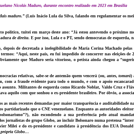
ezuelano Nicolás Maduro, durante encontro realizado em 2023 em Brasília
 Mais maduro.”
(Luís Inácio Lula da Silva, falando em regulamentar os me
to político, tuitei em março deste ano: “Já estou antevendo o próximo 
itadura
de direita
. E por isso, Lula e o PT, sendo democratas de esquerda,
, depois de decretada a inelegibilidade de María Corina Machado pelas a
 termos: “Aqui, neste país, eu fui impedido de concorrer nas eleições de 
obviamente que Maduro seria vitorioso, o petista ainda chegou a “suger
mocracias relativas, sabe-se de antemão quem vencerá (ou, antes,
tomará
)
im, com a fraude evidente para todo o mundo, e com o apoio escancarado
o assunto. Militantes de esquerda como Ricardo Noblat, Valdo Cruz e Fláv
ava aquilo com que sonhou o ex-presidente brasileiro. Por óbvio, a associ
dos as mais recentes demandas por maior transparência e auditabilidade na
nos partidarizado que o CNE venezuelano. Enquanto as autoridades eleit
olsonarismo”?), não escondendo a sua preferência pelo atual mandat
os jornalistas do grupo Globo, ao incluir Bolsonaro numa pretensa “inter
vier Milei e do ex-presidente e candidato à presidência dos EUA Donal
à própria Globo…