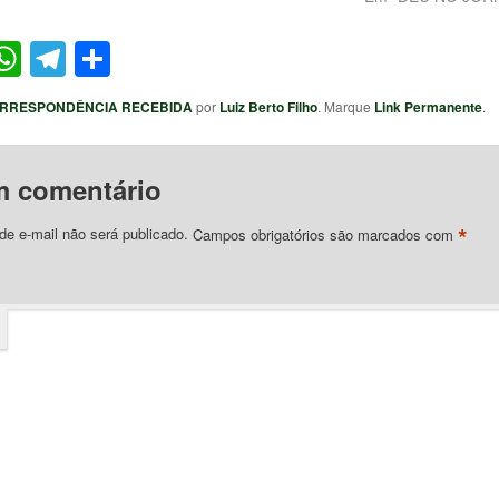
ter
acebook
WhatsApp
Telegram
Share
RRESPONDÊNCIA RECEBIDA
por
Luiz Berto Filho
. Marque
Link Permanente
.
m comentário
*
e e-mail não será publicado.
Campos obrigatórios são marcados com