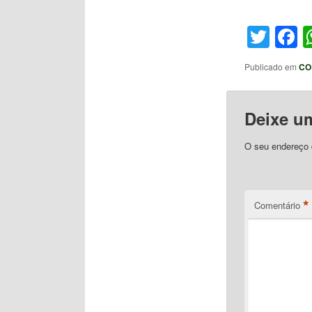
Twit
F
Publicado em
CO
Deixe u
O seu endereço d
*
Comentário