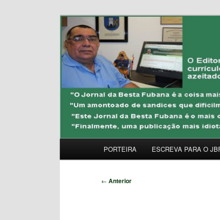
Pular
Uma Gazeta Escrota
para
o
JORNAL DA BESTA 
conteúdo
principal
Menu
PORTEIRA
ESCREVA PARA O JB
principal
Navegação
←
Anterior
de
posts