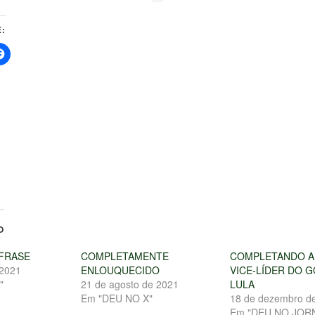
:
O
FRASE
COMPLETAMENTE
COMPLETANDO A
 2021
ENLOUQUECIDO
VICE-LÍDER DO 
"
21 de agosto de 2021
LULA
Em "DEU NO X"
18 de dezembro d
Em "DEU NO JOR