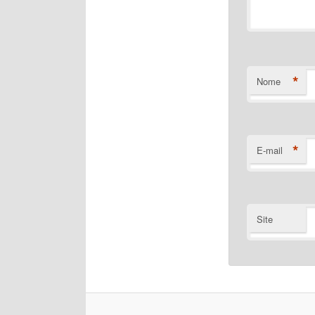
*
Nome
*
E-mail
Site