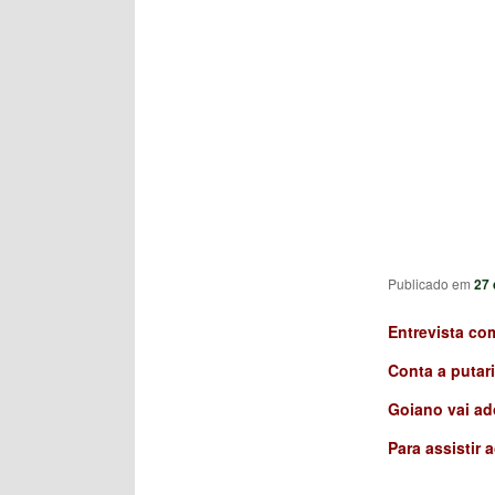
Publicado em
27 
Entrevista com
Conta a putari
Goiano vai ado
Para assistir