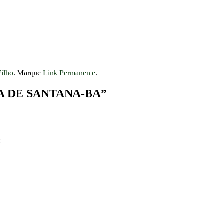
Filho
. Marque
Link Permanente
.
A DE SANTANA-BA
”
: