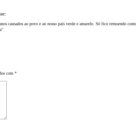
sse:
anos causados ao povo e ao nosso país verde e amarelo. Só fico remoendo como
a”.
ados com
*