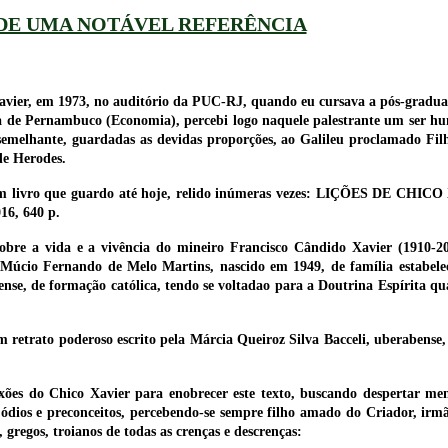
DE UMA NOTÁVEL REFERÊNCIA
avier, em 1973, no auditório da PUC-RJ, quando eu cursava a pós-gradu
a de Pernambuco (Economia), percebi logo naquele palestrante um ser hu
emelhante, guardadas as devidas proporções, ao Galileu proclamado Filh
de Herodes.
a, um livro que guardo até hoje, relido inúmeras vezes: LIÇÕES DE CHI
16, 640 p.
 sobre a vida e a vivência do mineiro Francisco Cândido Xavier (1910-20
Múcio Fernando de Melo Martins, nascido em 1949, de família estabele
se, de formação católica, tendo se voltadao para a Doutrina Espírita qua
retrato poderoso escrito pela Márcia Queiroz Silva Bacceli, uberabense
lexões do Chico Xavier para enobrecer este texto, buscando despertar me
m ódios e preconceitos, percebendo-se sempre filho amado do Criador, irm
 gregos, troianos de todas as crenças e descrenças: