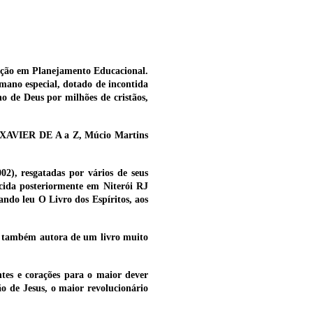
ação em Planejamento Educacional.
mano especial, dotado de incontida
o de Deus por milhões de cristãos,
CO XAVIER DE A a Z, Múcio Martins
02), resgatadas por vários de seus
cida posteriormente em Niterói RJ
ndo leu O Livro dos Espíritos, aos
, também autora de um livro muito
ntes e corações para o maior dever
ão de Jesus, o maior revolucionário