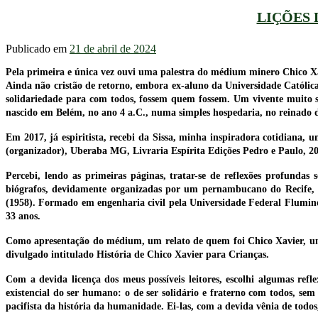
LIÇÕES 
Publicado em
21 de abril de 2024
Pela primeira e única vez ouvi uma palestra do médium minero Chico X
Ainda não cristão de retorno, embora ex-aluno da Universidade Católic
solidariedade para com todos, fossem quem fossem. Um vivente muito s
nascido em Belém, no ano 4 a.C., numa simples hospedaria, no reinado 
Em 2017, já espiritista, recebi da Sissa, minha inspiradora cotidian
(organizador), Uberaba MG, Livraria Espírita Edições Pedro e Paulo, 20
Percebi, lendo as primeiras páginas, tratar-se de reflexões profundas
biógrafos, devidamente organizadas por um pernambucano do Recife, 
(1958). Formado em engenharia civil pela Universidade Federal Fluminen
33 anos.
Como apresentação do médium, um relato de quem foi Chico Xavier, um 
divulgado intitulado História de Chico Xavier para Crianças.
Com a devida licença dos meus possíveis leitores, escolhi algumas ref
existencial do ser humano: o de ser solidário e fraterno com todos, se
pacifista da história da humanidade. Ei-las, com a devida vênia de todos,