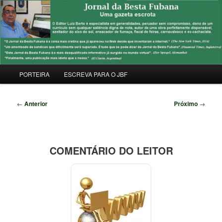
Pular
Uma Gazeta Escrota
para
Pesqu
o
conteúdo
JORNAL DA BESTA FUBANA
principal
Menu
PORTEIRA
ESCREVA PARA O JBF
principal
Navegação
←
Anterior
Próximo
→
de
posts
COMENTÁRIO DO LEITOR