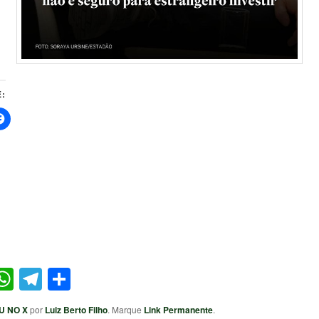
:
ter
acebook
WhatsApp
Telegram
Share
U NO X
por
Luiz Berto Filho
. Marque
Link Permanente
.