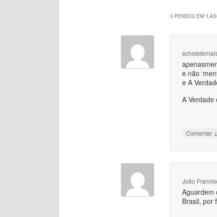
3 PENSOU EM “
LAS
achoédemai
apenasmen
e não ‘ment
e A Verdade
A Verdade 
Comentar
João Francis
Aguardem q
Brasil, por