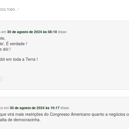
COU TUDO…
”
s
em
30 de agosto de 2024 às 08:10
disse:
te,
e’, É verdade !
 dói !
dói em toda a Terra !
↓
co
em
30 de agosto de 2024 às 10:17
disse:
ue virá mais restrições do Congresso Americano quanto a negócios 
 falta de democracinha.