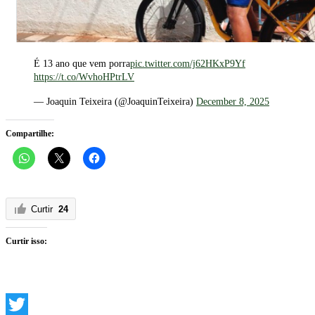
É 13 ano que vem porra
pic.twitter.com/j62HKxP9Yf
https://t.co/WvhoHPtrLV
— Joaquin Teixeira (@JoaquinTeixeira)
December 8, 2025
Compartilhe:
Curtir
24
Curtir isso: