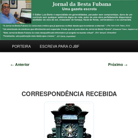
Pular
Uma Gazeta Escrota
para
Pesqu
o
conteúdo
JORNAL DA BESTA FUBANA
principal
Menu
PORTEIRA
ESCREVA PARA O JBF
principal
Navegação
←
Anterior
Próximo
→
de
posts
CORRESPONDÊNCIA RECEBIDA