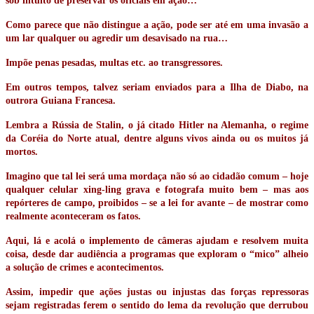
sob intuito de preservar os oficiais em ação…
Como parece que não distingue a ação, pode ser até em uma invasão a
um lar qualquer ou agredir um desavisado na rua…
Impõe penas pesadas, multas etc. ao transgressores.
Em outros tempos, talvez seriam enviados para a Ilha de Diabo, na
outrora Guiana Francesa.
Lembra a Rússia de Stalin, o já citado Hitler na Alemanha, o regime
da Coréia do Norte atual, dentre alguns vivos ainda ou os muitos já
mortos.
Imagino que tal lei será uma mordaça não só ao cidadão comum – hoje
qualquer celular xing-ling grava e fotografa muito bem – mas aos
repórteres de campo, proibidos – se a lei for avante – de mostrar como
realmente aconteceram os fatos.
Aqui, lá e acolá o implemento de câmeras ajudam e resolvem muita
coisa, desde dar audiência a programas que exploram o “mico” alheio
a solução de crimes e acontecimentos.
Assim, impedir que ações justas ou injustas das forças repressoras
sejam registradas ferem o sentido do lema da revolução que derrubou