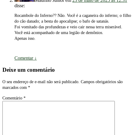
Maurino Júnior
em
23 de maio de 2025 às 12:31
disse:
Rocambole do Inferno?? Não. Você é a caganeira do inferno; o filho
do cão danado; a besta do apocalipse; o bafo de satanás.
Foi vomitado das profundezas e veio cair nessa terra miserável.
Você está acompanhado de uma legião de demônios.
Apenas isso.
Comentar
↓
Deixe um comentário
O seu endereço de e-mail não será publicado.
Campos obrigatórios são
marcados com
*
Comentário
*