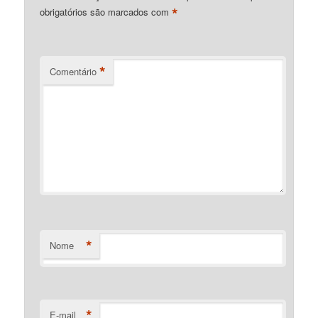
*
obrigatórios são marcados com
*
Comentário
*
Nome
*
E-mail