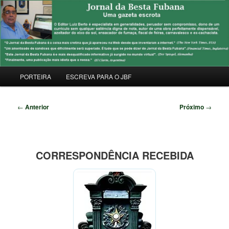
Pular
Uma Gazeta Escrota
para
Pesqu
o
conteúdo
JORNAL DA BESTA FUBANA
principal
Menu
PORTEIRA
ESCREVA PARA O JBF
principal
Navegação
←
Anterior
Próximo
→
de
posts
CORRESPONDÊNCIA RECEBIDA