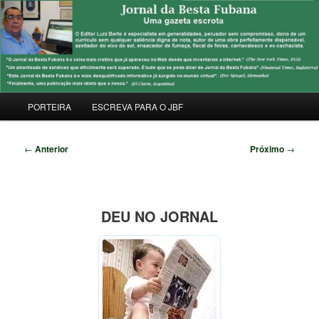
Pular
Uma Gazeta Escrota
para
Pesqu
o
conteúdo
JORNAL DA BESTA FUBANA
principal
Menu
PORTEIRA
ESCREVA PARA O JBF
principal
Navegação
←
Anterior
Próximo
→
de
posts
DEU NO JORNAL