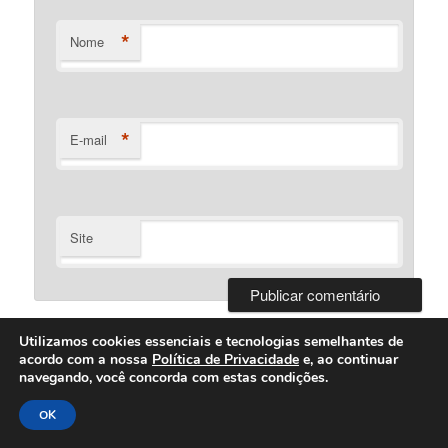
*
Nome
*
E-mail
Site
Utilizamos cookies essenciais e tecnologias semelhantes de
acordo com a nossa
Política de Privacidade
e, ao continuar
navegando, você concorda com estas condições.
Desenvolvido Por Bartolomeu Silva
OK