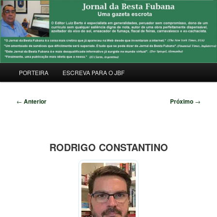
Pular
Uma Gazeta Escrota
para
Pesqu
o
conteúdo
JORNAL DA BESTA FUBANA
principal
Menu
PORTEIRA
ESCREVA PARA O JBF
principal
Navegação
←
Anterior
Próximo
→
de
posts
RODRIGO CONSTANTINO