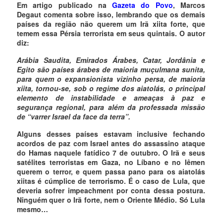
Em artigo publicado na
Gazeta do Povo
, Marcos
Degaut comenta sobre isso, lembrando que os demais
países da região não querem um Irã xiita forte, que
temem essa Pérsia terrorista em seus quintais. O autor
diz:
Arábia Saudita, Emirados Árabes, Catar, Jordânia e
Egito são países árabes de maioria muçulmana sunita,
para quem o expansionista vizinho persa, de maioria
xiita, tornou-se, sob o regime dos aiatolás, o principal
elemento de instabilidade e ameaças à paz e
segurança regional, para além da professada missão
de “varrer Israel da face da terra”.
Alguns desses países estavam inclusive fechando
acordos de paz com Israel antes do assassino ataque
do Hamas naquele fatídico 7 de outubro. O Irã e seus
satélites terroristas em Gaza, no Líbano e no Iêmen
querem o terror, e quem passa pano para os aiatolás
xiitas é cúmplice de terrorismo. É o caso de Lula, que
deveria sofrer impeachment por conta dessa postura.
Ninguém quer o Irã forte, nem o Oriente Médio. Só Lula
mesmo…