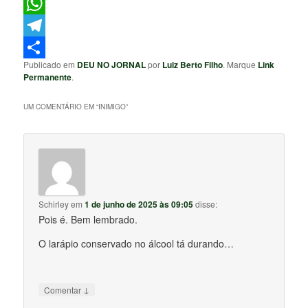
Facebook
WhatsApp
Telegram
Publicado em
DEU NO JORNAL
por
Luiz Berto Filho
. Marque
Link
Share
Permanente
.
UM COMENTÁRIO EM “
INIMIGO
”
Schirley
em
1 de junho de 2025 às 09:05
disse:
Pois é. Bem lembrado.
O larápio conservado no álcool tá durando…
↓
Comentar