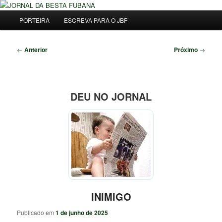
Pular
Uma Gazeta Escrota
para
Menu
Pesqu
PORTEIRA
ESCREVA PARA O JBF
o
principal
conteúdo
JORNAL DA BESTA FUBANA
principal
Navegação
←
Anterior
Próximo
→
de
posts
DEU NO JORNAL
INIMIGO
Publicado em
1 de junho de 2025