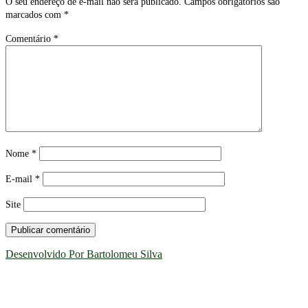
O seu endereço de e-mail não será publicado.
Campos obrigatórios são
marcados com
*
Comentário
*
Nome
*
E-mail
*
Site
Desenvolvido Por Bartolomeu Silva