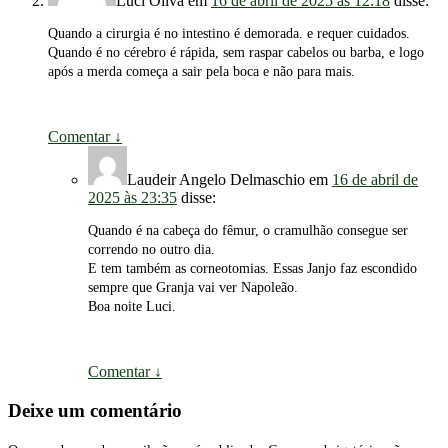
Luci Oliva
em
16 de abril de 2025 às 12:18
disse:
Quando a cirurgia é no intestino é demorada. e requer cuidados.
Quando é no cérebro é rápida, sem raspar cabelos ou barba, e logo
após a merda começa a sair pela boca e não para mais.
Comentar
↓
Laudeir Angelo Delmaschio
em
16 de abril de
2025 às 23:35
disse:
Quando é na cabeça do fêmur, o cramulhão consegue ser
correndo no outro dia.
E tem também as corneotomias. Essas Janjo faz escondido
sempre que Granja vai ver Napoleão.
Boa noite Luci.
Comentar
↓
Deixe um comentário