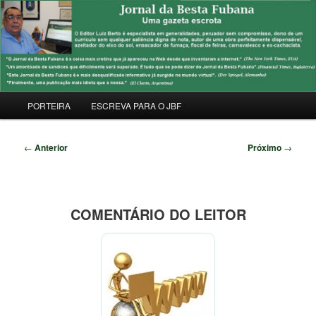
Pular
Uma Gazeta Escrota
para
Pesqu
o
conteúdo
JORNAL DA BESTA FUBANA
principal
Menu
PORTEIRA
ESCREVA PARA O JBF
principal
Navegação
←
Anterior
Próximo
→
de
posts
COMENTÁRIO DO LEITOR