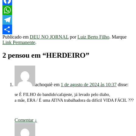
Twitter
Facebook
WhatsApp
Telegram
Publicado em
DEU NO JORNAL
por
Luiz Berto Filho
. Marque
Share
Link Permanente
.
2 pensou em “
HERDEIRO
”
achoquiè
em
1 de agosto de 2024 às 10:37
disse:
se É FILHO do bandido\cafajeste, já levado pelo diabo,
a mãe, ERA / É uma ATIVA trabalhadora da difícil VIDA FÁCIL ???
Comentar
↓