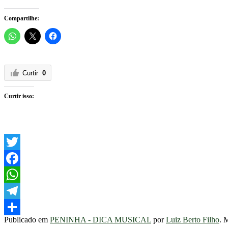
Compartilhe:
Curtir
0
Curtir isso:
Twitter
Facebook
WhatsApp
Telegram
Publicado em
PENINHA - DICA MUSICAL
por
Luiz Berto Filho
. 
Share