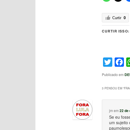
Curtir
0
CURTIR ISSO:
Twit
F
Publicado em
DE
3 PENSOU EM “
FRA
jm
em
22 de
Se eu foss
um sujeito
paumolescê