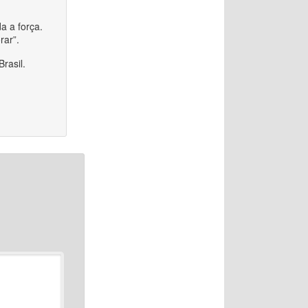
a a força.
rar”.
rasil.