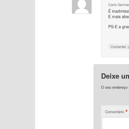
Carlo Germa
É inadmiss
E mais absu
PS-E a gra
Comentar
Deixe u
O seu endereço d
*
Comentário