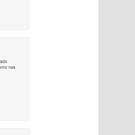
tado
como nas