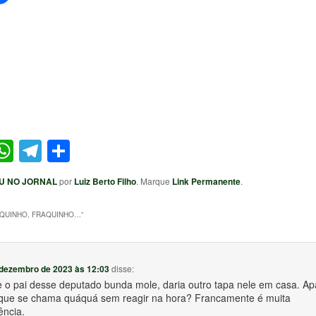
ter
acebook
WhatsApp
Telegram
Share
U NO JORNAL
por
Luiz Berto Filho
. Marque
Link Permanente
.
QUINHO, FRAQUINHO…
”
 dezembro de 2023 às 12:03
disse:
e o pai desse deputado bunda mole, daria outro tapa nele em casa. A
 que se chama quáquá sem reagir na hora? Francamente é muita
ncia.