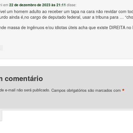
ni
em
22 de dezembro de 2023 às 21:11
disse:
ível um homem adulto ao receber um tapa na cara não revidar com tod
rdo ainda é,no cargo de deputado federal, usar a tribuna para … “cho
nde massa de ingênuos e/ou idiotas úteis acha que existe DIREITA no B
↓
m comentário
*
e e-mail não será publicado.
Campos obrigatórios são marcados com