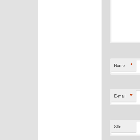
*
Nome
*
E-mail
Site