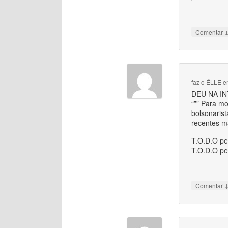
Comentar
faz o ÉLLE
e
DEU NA IN
“”” Para m
bolsonaris
recentes ma
T.O.D.O pe
T.O.D.O pe
Comentar