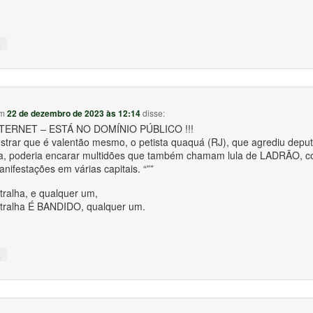
↓
m
22 de dezembro de 2023 às 12:14
disse:
TERNET – ESTÁ NO DOMÍNIO PÚBLICO !!!
ostrar que é valentão mesmo, o petista quaquá (RJ), que agrediu depu
ta, poderia encarar multidões que também chamam lula de LADRÃO, 
nifestações em várias capitais. “””
tralha, e qualquer um,
tralha É BANDIDO, qualquer um.
↓