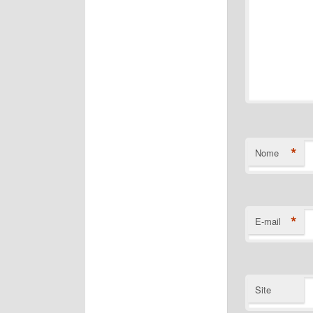
*
Nome
*
E-mail
Site