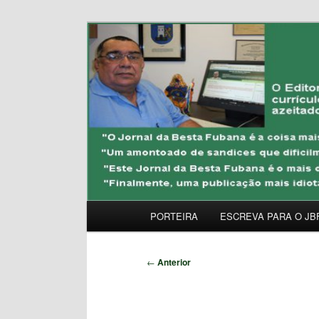
Pular
Uma Gazeta Escrota
para
o
JORNAL DA BESTA 
conteúdo
principal
Menu
PORTEIRA
ESCREVA PARA O JB
principal
Navegação
←
Anterior
de
posts