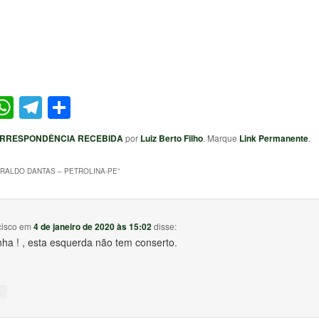
ter
acebook
WhatsApp
Telegram
Share
RRESPONDÊNCIA RECEBIDA
por
Luiz Berto Filho
. Marque
Link Permanente
.
RALDO DANTAS – PETROLINA-PE
”
cisco
em
4 de janeiro de 2020 às 15:02
disse:
ha ! , esta esquerda não tem conserto.
↓