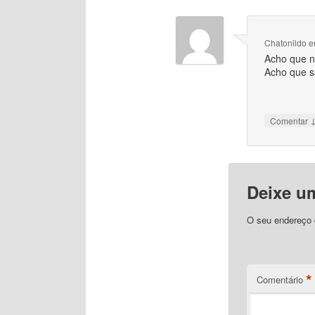
Chatonildo
e
Acho que n
Acho que s
Comentar
Deixe u
O seu endereço d
*
Comentário