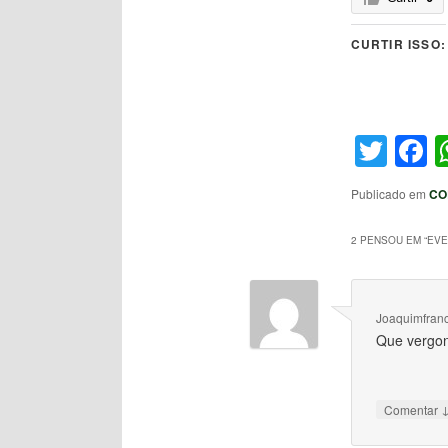
CURTIR ISSO:
Twit
F
Publicado em
CO
2 PENSOU EM “
EVE
Joaquimfran
Que vergon
Comentar